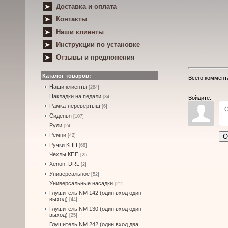
Доставка и оплата
Контакты
Наши клиенты
Инструкции по установке
Отзывы и предложения
Каталог товаров:
Всего коммент
Наши клиенты
[284]
Накладки на педали
[34]
Войдите:
Рамка-перевертыш
[6]
Сиденья
[107]
Рули
[24]
Ремни
О
[42]
Ручки КПП
[68]
Чехлы КПП
[25]
Xenon, DRL
[2]
Универсальное
[52]
Универсальные насадки
[211]
Глушитель NM 142 (один вход один
выход)
[44]
Глушитель NM 130 (один вход один
выход)
[25]
Глушитель NM 242 (один вход два