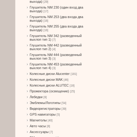
выхода)
[29]
Глушитель NM 230 (один вход два
выхода)
[17]
Глушитель NM 253 (два входа два
выхода)
[16]
Глушитель NM 255 (два входа два
выхода)
[16]
Глушитель NM 342 (разведенный
выхлоп тип 1)
[7]
Глушитель NM 442 (разведенный
выхлоп тип 2)
[4]
Глушитель NM 444 (разведенный
выхлоп тип 3)
[3]
Глушитель NM 453 (разведенный
выхлоп тип 4)
[3]
Колесные диски Alucenter
[181]
Колесные диски MAK
[46]
Колесные диски ALUTEC
[18]
Прожектора (освещение)
[25]
Лебедки
[9]
Эмблемы/Логотипы
[54]
Видеорегистраторы
[39]
GPS навигаторы
[5]
Магнитолы
[40]
Авто часы
[8]
Аксессуары
[7]