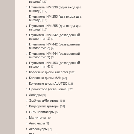
выхода)
[29]
Глушитель NM 230 (один вход два
выхода)
[17]
Глушитель NM 253 (два входа два
выхода)
[16]
Глушитель NM 255 (два входа два
выхода)
[16]
Глушитель NM 342 (разведенный
выхлоп тип 1)
[7]
Глушитель NM 442 (разведенный
выхлоп тип 2)
[4]
Глушитель NM 444 (разведенный
выхлоп тип 3)
[3]
Глушитель NM 453 (разведенный
выхлоп тип 4)
[3]
Колесные диски Alucenter
[181]
Колесные диски MAK
[46]
Колесные диски ALUTEC
[18]
Прожектора (освещение)
[25]
Лебедки
[9]
Эмблемы/Логотипы
[54]
Видеорегистраторы
[39]
GPS навигаторы
[5]
Магнитолы
[40]
Авто часы
[8]
Аксессуары
[7]