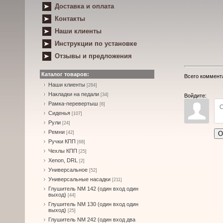
Доставка и оплата
Контакты
Наши клиенты
Инструкции по установке
Отзывы и предложения
Каталог товаров:
Всего коммент
Наши клиенты
[284]
Накладки на педали
[34]
Войдите:
Рамка-перевертыш
[6]
Сиденья
[107]
Рули
[24]
Ремни
О
[42]
Ручки КПП
[68]
Чехлы КПП
[25]
Xenon, DRL
[2]
Универсальное
[52]
Универсальные насадки
[211]
Глушитель NM 142 (один вход один
выход)
[44]
Глушитель NM 130 (один вход один
выход)
[25]
Глушитель NM 242 (один вход два