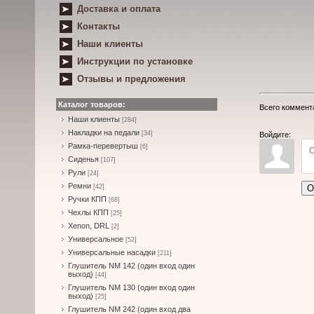
Доставка и оплата
Контакты
Наши клиенты
Инструкции по установке
Отзывы и предложения
Каталог товаров:
Всего коммент
Наши клиенты
[284]
Накладки на педали
[34]
Войдите:
Рамка-перевертыш
[6]
Сиденья
[107]
Рули
[24]
Ремни
О
[42]
Ручки КПП
[68]
Чехлы КПП
[25]
Xenon, DRL
[2]
Универсальное
[52]
Универсальные насадки
[211]
Глушитель NM 142 (один вход один
выход)
[44]
Глушитель NM 130 (один вход один
выход)
[25]
Глушитель NM 242 (один вход два