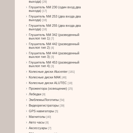
выхода)
[29]
Глушитель NM 230 (один вход два
выхода)
[17]
Глушитель NM 253 (два входа два
выхода)
[16]
Глушитель NM 255 (два входа два
выхода)
[16]
Глушитель NM 342 (разведенный
выхлоп тип 1)
[7]
Глушитель NM 442 (разведенный
выхлоп тип 2)
[4]
Глушитель NM 444 (разведенный
выхлоп тип 3)
[3]
Глушитель NM 453 (разведенный
выхлоп тип 4)
[3]
Колесные диски Alucenter
[181]
Колесные диски MAK
[46]
Колесные диски ALUTEC
[18]
Прожектора (освещение)
[25]
Лебедки
[9]
Эмблемы/Логотипы
[54]
Видеорегистраторы
[39]
GPS навигаторы
[5]
Магнитолы
[40]
Авто часы
[8]
Аксессуары
[7]