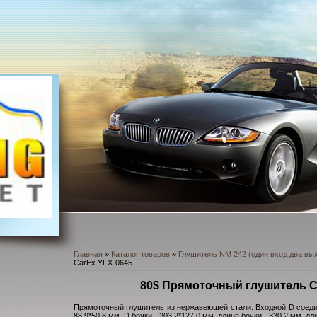
Главная
»
Каталог товаров
»
Глушитель NM 242 (один вход два вы
CarEx YFX-0645
80$ Прямоточный глушитель C
Прямоточный глушитель из нержавеющей стали. Входной D соедин
88,9*50,8 мм, D бочки - 203,2*127,0 мм, длина бочки - 330,2 мм, дл