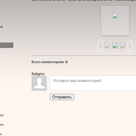
ке
Всего комментариев
:
0
Войдите:
Отправить
дин
дин
ва