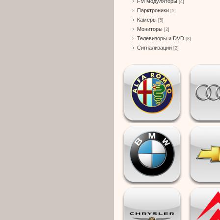
FM модуляторы
[4]
Парктроники
[5]
Камеры
[5]
Мониторы
[2]
Телевизоры и DVD
[8]
Сигнализации
[2]