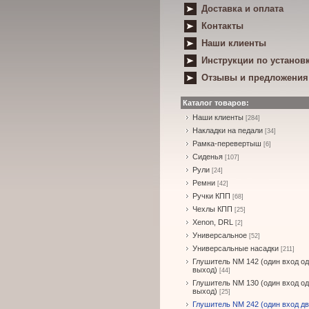
Доставка и оплата
Контакты
Наши клиенты
Инструкции по установ
Отзывы и предложения
Каталог товаров:
Наши клиенты
[284]
Накладки на педали
[34]
Рамка-перевертыш
[6]
Сиденья
[107]
Рули
[24]
Ремни
[42]
Ручки КПП
[68]
Чехлы КПП
[25]
Xenon, DRL
[2]
Универсальное
[52]
Универсальные насадки
[211]
Глушитель NM 142 (один вход о
выход)
[44]
Глушитель NM 130 (один вход о
выход)
[25]
Глушитель NM 242 (один вход д