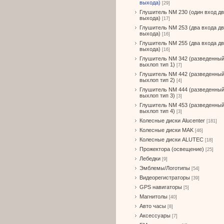
выхода)
[29]
Глушитель NM 230 (один вход д
выхода)
[17]
Глушитель NM 253 (два входа д
выхода)
[16]
Глушитель NM 255 (два входа д
выхода)
[16]
Глушитель NM 342 (разведенны
выхлоп тип 1)
[7]
Глушитель NM 442 (разведенны
выхлоп тип 2)
[4]
Глушитель NM 444 (разведенны
выхлоп тип 3)
[3]
Глушитель NM 453 (разведенны
выхлоп тип 4)
[3]
Колесные диски Alucenter
[181]
Колесные диски MAK
[46]
Колесные диски ALUTEC
[18]
Прожектора (освещение)
[25]
Лебедки
[9]
Эмблемы/Логотипы
[54]
Видеорегистраторы
[39]
GPS навигаторы
[5]
Магнитолы
[40]
Авто часы
[8]
Аксессуары
[7]