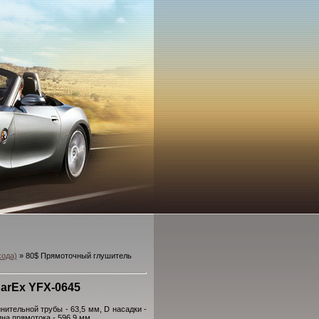
хода)
» 80$ Прямоточный глушитель
arEx YFX-0645
ительной трубы - 63,5 мм, D насадки -
ина прямотока - 596,9 мм.