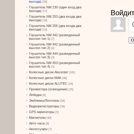
выхода)
[29]
Глушитель NM 230 (один вход два
Войдит
выхода)
[17]
Глушитель NM 253 (два входа два
выхода)
[16]
Глушитель NM 255 (два входа два
выхода)
[16]
Глушитель NM 342 (разведенный
выхлоп тип 1)
[7]
О
Глушитель NM 442 (разведенный
выхлоп тип 2)
[4]
Глушитель NM 444 (разведенный
выхлоп тип 3)
[3]
Глушитель NM 453 (разведенный
выхлоп тип 4)
[3]
Колесные диски Alucenter
[181]
Колесные диски MAK
[46]
Колесные диски ALUTEC
[18]
Прожектора (освещение)
[25]
Лебедки
[9]
Эмблемы/Логотипы
[54]
Видеорегистраторы
[39]
GPS навигаторы
[5]
Магнитолы
[40]
Авто часы
[8]
Аксессуары
[7]