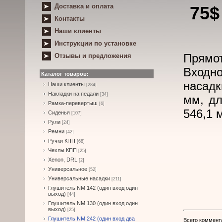
Доставка и оплата
75$
Контакты
Наши клиенты
Инструкции по установке
Прямот
Отзывы и предложения
Входно
Каталог товаров:
насадк
Наши клиенты
[284]
Накладки на педали
[34]
мм, дл
Рамка-перевертыш
[6]
546,1 
Сиденья
[107]
Рули
[24]
Ремни
[42]
Ручки КПП
[68]
Чехлы КПП
[25]
Xenon, DRL
[2]
Универсальное
[52]
Универсальные насадки
[211]
Глушитель NM 142 (один вход один
выход)
[44]
Глушитель NM 130 (один вход один
выход)
[25]
Глушитель NM 242 (один вход два
Всего коммент