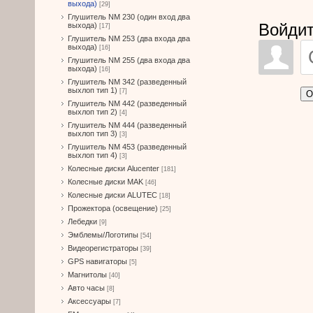
выхода)
[29]
Глушитель NM 230 (один вход два
Войдит
выхода)
[17]
Глушитель NM 253 (два входа два
выхода)
[16]
Глушитель NM 255 (два входа два
выхода)
[16]
Глушитель NM 342 (разведенный
выхлоп тип 1)
[7]
О
Глушитель NM 442 (разведенный
выхлоп тип 2)
[4]
Глушитель NM 444 (разведенный
выхлоп тип 3)
[3]
Глушитель NM 453 (разведенный
выхлоп тип 4)
[3]
Колесные диски Alucenter
[181]
Колесные диски MAK
[46]
Колесные диски ALUTEC
[18]
Прожектора (освещение)
[25]
Лебедки
[9]
Эмблемы/Логотипы
[54]
Видеорегистраторы
[39]
GPS навигаторы
[5]
Магнитолы
[40]
Авто часы
[8]
Аксессуары
[7]