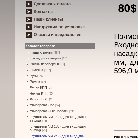
Доставка и оплата
80$
Контакты
Наши клиенты
Инструкции по установке
Прямот
Отзывы и предложения
Входно
Каталог товаров:
насадк
Наши клиенты
[284]
Накладки на педали
[34]
мм, дл
Рамка-перевертыш
[6]
596,9 
Сиденья
[107]
Рули
[24]
Ремни
[42]
Ручки КПП
[68]
Чехлы КПП
[25]
Xenon, DRL
[2]
Универсальное
[52]
Универсальные насадки
[211]
Глушитель NM 142 (один вход один
выход)
[44]
Глушитель NM 130 (один вход один
выход)
[25]
Глушитель NM 242 (один вход два
Всего коммент