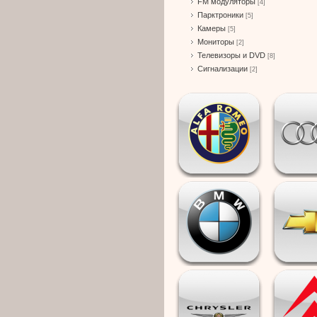
FM модуляторы
[4]
Парктроники
[5]
Камеры
[5]
Мониторы
[2]
Телевизоры и DVD
[8]
Сигнализации
[2]