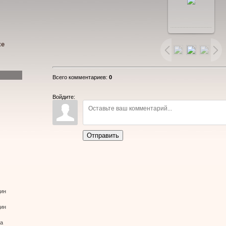
В
реальном
ке
размере
Всего комментариев
:
0
1280x960
/
Войдите:
329.4Kb
Отправить
дин
дин
ва