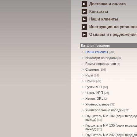
Доставка и оплата
Контакты
Наши клиенты
Инструкции по установ
Отзывы и предложения
Каталог товаров:
Наши клиенты
[284]
Накладки на педали
[34]
Рамка-перевертыш
[6]
Сиденья
[107]
Рули
[24]
Ремни
[42]
Ручки КПП
[68]
Чехлы КПП
[25]
Xenon, DRL
[2]
Универсальное
[52]
Универсальные насадки
[211]
Глушитель NM 142 (один вход о
выход)
[44]
Глушитель NM 130 (один вход о
выход)
[25]
Глушитель NM 242 (один вход д