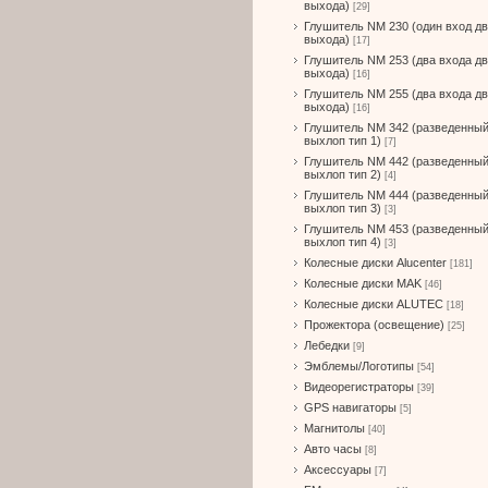
выхода)
[29]
Глушитель NM 230 (один вход д
выхода)
[17]
Глушитель NM 253 (два входа д
выхода)
[16]
Глушитель NM 255 (два входа д
выхода)
[16]
Глушитель NM 342 (разведенны
выхлоп тип 1)
[7]
Глушитель NM 442 (разведенны
выхлоп тип 2)
[4]
Глушитель NM 444 (разведенны
выхлоп тип 3)
[3]
Глушитель NM 453 (разведенны
выхлоп тип 4)
[3]
Колесные диски Alucenter
[181]
Колесные диски MAK
[46]
Колесные диски ALUTEC
[18]
Прожектора (освещение)
[25]
Лебедки
[9]
Эмблемы/Логотипы
[54]
Видеорегистраторы
[39]
GPS навигаторы
[5]
Магнитолы
[40]
Авто часы
[8]
Аксессуары
[7]