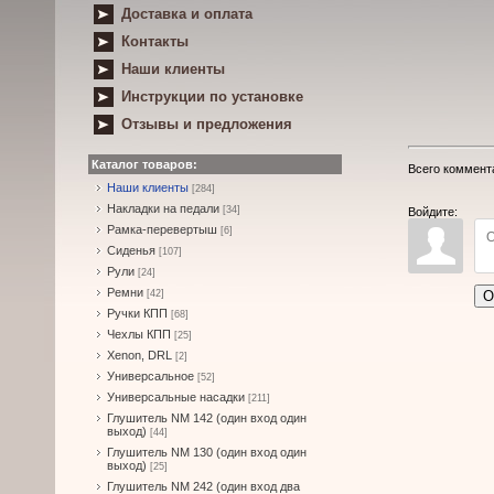
Доставка и оплата
Контакты
Наши клиенты
Инструкции по установке
Отзывы и предложения
Каталог товаров:
Всего коммент
Наши клиенты
[284]
Накладки на педали
[34]
Войдите:
Рамка-перевертыш
[6]
Сиденья
[107]
Рули
[24]
Ремни
О
[42]
Ручки КПП
[68]
Чехлы КПП
[25]
Xenon, DRL
[2]
Универсальное
[52]
Универсальные насадки
[211]
Глушитель NM 142 (один вход один
выход)
[44]
Глушитель NM 130 (один вход один
выход)
[25]
Глушитель NM 242 (один вход два