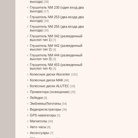
выхода)
[29]
Глушитель NM 230 (один вход два
выхода)
[17]
Глушитель NM 253 (два входа два
выхода)
[16]
Глушитель NM 255 (два входа два
выхода)
[16]
Глушитель NM 342 (разведенный
выхлоп тип 1)
[7]
Глушитель NM 442 (разведенный
выхлоп тип 2)
[4]
Глушитель NM 444 (разведенный
выхлоп тип 3)
[3]
Глушитель NM 453 (разведенный
выхлоп тип 4)
[3]
Колесные диски Alucenter
[181]
Колесные диски MAK
[46]
Колесные диски ALUTEC
[18]
Прожектора (освещение)
[25]
Лебедки
[9]
Эмблемы/Логотипы
[54]
Видеорегистраторы
[39]
GPS навигаторы
[5]
Магнитолы
[40]
Авто часы
[8]
Аксессуары
[7]