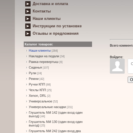
Доставка и оплата
Контакты
Наши клиенты
Инструкции по установке
Отзывы и предложения
Каталог товаров:
Всего коммент
Наши клиенты
[284]
Накладки на педали
[34]
Войдите:
Рамка-перевертыш
[6]
Сиденья
[107]
Рули
[24]
Ремни
О
[42]
Ручки КПП
[68]
Чехлы КПП
[25]
Xenon, DRL
[2]
Универсальное
[52]
Универсальные насадки
[211]
Глушитель NM 142 (один вход один
выход)
[44]
Глушитель NM 130 (один вход один
выход)
[25]
Глушитель NM 242 (один вход два