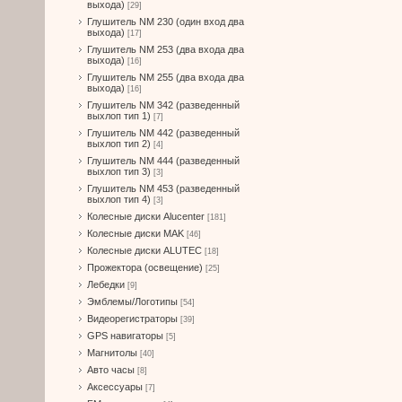
выхода)
[29]
Глушитель NM 230 (один вход два
выхода)
[17]
Глушитель NM 253 (два входа два
выхода)
[16]
Глушитель NM 255 (два входа два
выхода)
[16]
Глушитель NM 342 (разведенный
выхлоп тип 1)
[7]
Глушитель NM 442 (разведенный
выхлоп тип 2)
[4]
Глушитель NM 444 (разведенный
выхлоп тип 3)
[3]
Глушитель NM 453 (разведенный
выхлоп тип 4)
[3]
Колесные диски Alucenter
[181]
Колесные диски MAK
[46]
Колесные диски ALUTEC
[18]
Прожектора (освещение)
[25]
Лебедки
[9]
Эмблемы/Логотипы
[54]
Видеорегистраторы
[39]
GPS навигаторы
[5]
Магнитолы
[40]
Авто часы
[8]
Аксессуары
[7]