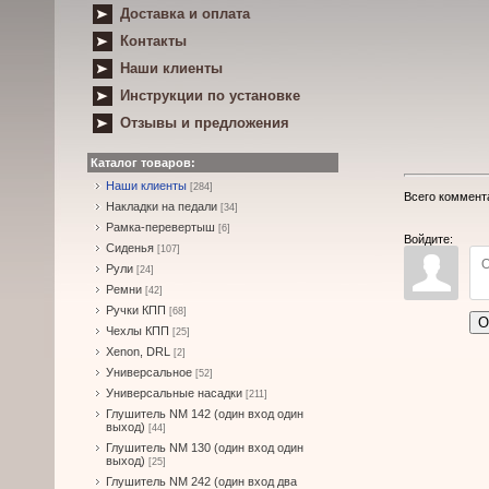
Доставка и оплата
Контакты
Наши клиенты
Инструкции по установке
Отзывы и предложения
Каталог товаров:
Наши клиенты
[284]
Всего коммент
Накладки на педали
[34]
Рамка-перевертыш
[6]
Войдите:
Сиденья
[107]
Рули
[24]
Ремни
[42]
Ручки КПП
[68]
О
Чехлы КПП
[25]
Xenon, DRL
[2]
Универсальное
[52]
Универсальные насадки
[211]
Глушитель NM 142 (один вход один
выход)
[44]
Глушитель NM 130 (один вход один
выход)
[25]
Глушитель NM 242 (один вход два