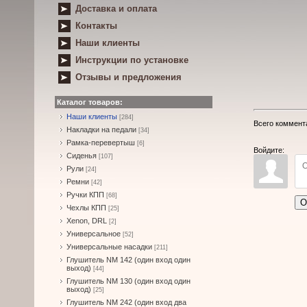
Доставка и оплата
Контакты
Наши клиенты
Инструкции по установке
Отзывы и предложения
Каталог товаров:
Наши клиенты
[284]
Всего коммент
Накладки на педали
[34]
Рамка-перевертыш
[6]
Войдите:
Сиденья
[107]
Рули
[24]
Ремни
[42]
Ручки КПП
[68]
О
Чехлы КПП
[25]
Xenon, DRL
[2]
Универсальное
[52]
Универсальные насадки
[211]
Глушитель NM 142 (один вход один
выход)
[44]
Глушитель NM 130 (один вход один
выход)
[25]
Глушитель NM 242 (один вход два