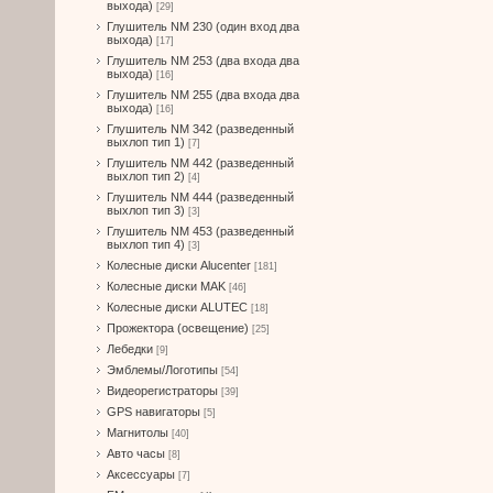
выхода)
[29]
Глушитель NM 230 (один вход два
выхода)
[17]
Глушитель NM 253 (два входа два
выхода)
[16]
Глушитель NM 255 (два входа два
выхода)
[16]
Глушитель NM 342 (разведенный
выхлоп тип 1)
[7]
Глушитель NM 442 (разведенный
выхлоп тип 2)
[4]
Глушитель NM 444 (разведенный
выхлоп тип 3)
[3]
Глушитель NM 453 (разведенный
выхлоп тип 4)
[3]
Колесные диски Alucenter
[181]
Колесные диски MAK
[46]
Колесные диски ALUTEC
[18]
Прожектора (освещение)
[25]
Лебедки
[9]
Эмблемы/Логотипы
[54]
Видеорегистраторы
[39]
GPS навигаторы
[5]
Магнитолы
[40]
Авто часы
[8]
Аксессуары
[7]