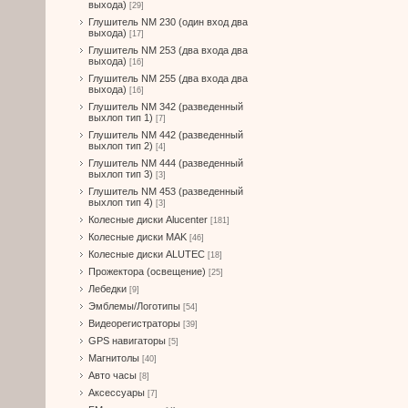
выхода)
[29]
Глушитель NM 230 (один вход два
выхода)
[17]
Глушитель NM 253 (два входа два
выхода)
[16]
Глушитель NM 255 (два входа два
выхода)
[16]
Глушитель NM 342 (разведенный
выхлоп тип 1)
[7]
Глушитель NM 442 (разведенный
выхлоп тип 2)
[4]
Глушитель NM 444 (разведенный
выхлоп тип 3)
[3]
Глушитель NM 453 (разведенный
выхлоп тип 4)
[3]
Колесные диски Alucenter
[181]
Колесные диски MAK
[46]
Колесные диски ALUTEC
[18]
Прожектора (освещение)
[25]
Лебедки
[9]
Эмблемы/Логотипы
[54]
Видеорегистраторы
[39]
GPS навигаторы
[5]
Магнитолы
[40]
Авто часы
[8]
Аксессуары
[7]