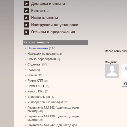
Доставка и оплата
Контакты
Наши клиенты
Инструкции по установке
Отзывы и предложения
Каталог товаров:
Наши клиенты
[284]
Всего коммент
Накладки на педали
[34]
Рамка-перевертыш
[6]
Войдите:
Сиденья
[107]
Рули
[24]
Ремни
[42]
Ручки КПП
[68]
О
Чехлы КПП
[25]
Xenon, DRL
[2]
Универсальное
[52]
Универсальные насадки
[211]
Глушитель NM 142 (один вход один
выход)
[44]
Глушитель NM 130 (один вход один
выход)
[25]
Глушитель NM 242 (один вход два