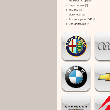
FM модуляторы
[4]
Парктроники
[5]
Камеры
[5]
Мониторы
[2]
Телевизоры и DVD
[8]
Сигнализации
[2]