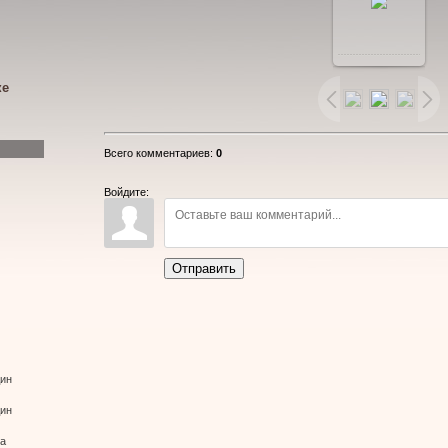
В
реальном
ке
размере
Всего комментариев
:
0
800x531
/
Войдите:
253.6Kb
Отправить
дин
дин
ва