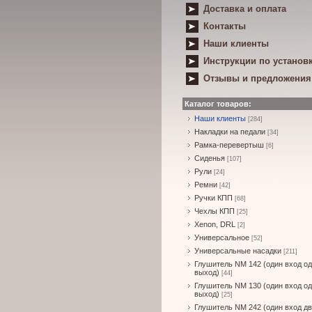
Доставка и оплата
Контакты
Наши клиенты
Инструкции по установ
Отзывы и предложения
Каталог товаров:
Наши клиенты
[284]
Накладки на педали
[34]
Рамка-перевертыш
[6]
Сиденья
[107]
Рули
[24]
Ремни
[42]
Ручки КПП
[68]
Чехлы КПП
[25]
Xenon, DRL
[2]
Универсальное
[52]
Универсальные насадки
[211]
Глушитель NM 142 (один вход о
выход)
[44]
Глушитель NM 130 (один вход о
выход)
[25]
Глушитель NM 242 (один вход д