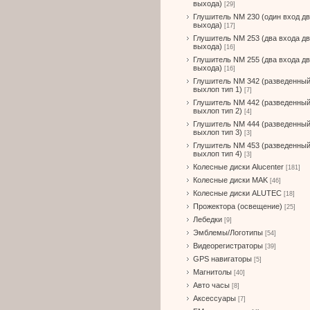
выхода)
[29]
Глушитель NM 230 (один вход д
выхода)
[17]
Глушитель NM 253 (два входа д
выхода)
[16]
Глушитель NM 255 (два входа д
выхода)
[16]
Глушитель NM 342 (разведенны
выхлоп тип 1)
[7]
Глушитель NM 442 (разведенны
выхлоп тип 2)
[4]
Глушитель NM 444 (разведенны
выхлоп тип 3)
[3]
Глушитель NM 453 (разведенны
выхлоп тип 4)
[3]
Колесные диски Alucenter
[181]
Колесные диски MAK
[46]
Колесные диски ALUTEC
[18]
Прожектора (освещение)
[25]
Лебедки
[9]
Эмблемы/Логотипы
[54]
Видеорегистраторы
[39]
GPS навигаторы
[5]
Магнитолы
[40]
Авто часы
[8]
Аксессуары
[7]