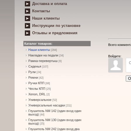
Доставка и оплата
Контакты
Наши клиенты
Инструкции по установке
Отзывы и предложения
Каталог товаров:
Всего коммент
Наши клиенты
[284]
Накладки на педали
[34]
Войдите:
Рамка-перевертыш
[6]
Сиденья
[107]
Рули
[24]
Ремни
О
[42]
Ручки КПП
[68]
Чехлы КПП
[25]
Xenon, DRL
[2]
Универсальное
[52]
Универсальные насадки
[211]
Глушитель NM 142 (один вход один
выход)
[44]
Глушитель NM 130 (один вход один
выход)
[25]
Глушитель NM 242 (один вход два