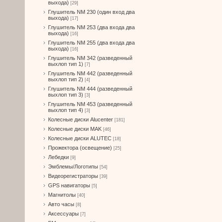
выхода)
[29]
Глушитель NM 230 (один вход два
выхода)
[17]
Глушитель NM 253 (два входа два
выхода)
[16]
Глушитель NM 255 (два входа два
выхода)
[16]
Глушитель NM 342 (разведенный
выхлоп тип 1)
[7]
Глушитель NM 442 (разведенный
выхлоп тип 2)
[4]
Глушитель NM 444 (разведенный
выхлоп тип 3)
[3]
Глушитель NM 453 (разведенный
выхлоп тип 4)
[3]
Колесные диски Alucenter
[181]
Колесные диски MAK
[46]
Колесные диски ALUTEC
[18]
Прожектора (освещение)
[25]
Лебедки
[9]
Эмблемы/Логотипы
[54]
Видеорегистраторы
[39]
GPS навигаторы
[5]
Магнитолы
[40]
Авто часы
[8]
Аксессуары
[7]