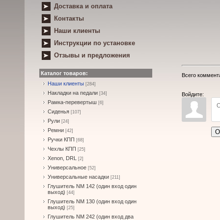
Доставка и оплата
Контакты
Наши клиенты
Инструкции по установке
Отзывы и предложения
Каталог товаров:
Всего коммент
Наши клиенты
[284]
Накладки на педали
[34]
Войдите:
Рамка-перевертыш
[6]
Сиденья
[107]
Рули
[24]
Ремни
О
[42]
Ручки КПП
[68]
Чехлы КПП
[25]
Xenon, DRL
[2]
Универсальное
[52]
Универсальные насадки
[211]
Глушитель NM 142 (один вход один
выход)
[44]
Глушитель NM 130 (один вход один
выход)
[25]
Глушитель NM 242 (один вход два