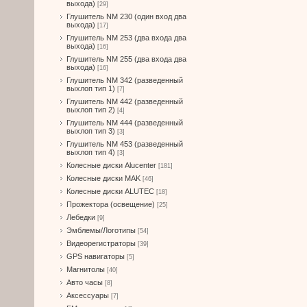
выхода)
[29]
Глушитель NM 230 (один вход два
выхода)
[17]
Глушитель NM 253 (два входа два
выхода)
[16]
Глушитель NM 255 (два входа два
выхода)
[16]
Глушитель NM 342 (разведенный
выхлоп тип 1)
[7]
Глушитель NM 442 (разведенный
выхлоп тип 2)
[4]
Глушитель NM 444 (разведенный
выхлоп тип 3)
[3]
Глушитель NM 453 (разведенный
выхлоп тип 4)
[3]
Колесные диски Alucenter
[181]
Колесные диски MAK
[46]
Колесные диски ALUTEC
[18]
Прожектора (освещение)
[25]
Лебедки
[9]
Эмблемы/Логотипы
[54]
Видеорегистраторы
[39]
GPS навигаторы
[5]
Магнитолы
[40]
Авто часы
[8]
Аксессуары
[7]