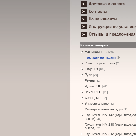
Доставка и оплата
Контакты
Наши клиенты
Инструкции по установ
Отзывы и предложения
Каталог товаров:
Наши клиенты
[284]
Накладки на педали
[34]
Рамка-перевертыш
[6]
Сиденья
[107]
Рули
[24]
Ремни
[42]
Ручки КПП
[68]
Чехлы КПП
[25]
Xenon, DRL
[2]
Универсальное
[52]
Универсальные насадки
[211]
Глушитель NM 142 (один вход о
выход)
[44]
Глушитель NM 130 (один вход о
выход)
[25]
Глушитель NM 242 (один вход д