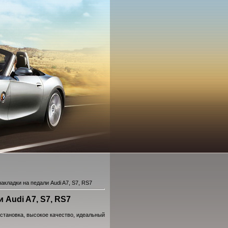
кладки на педали Audi A7, S7, RS7
 Audi A7, S7, RS7
установка, высокое качество, идеальный