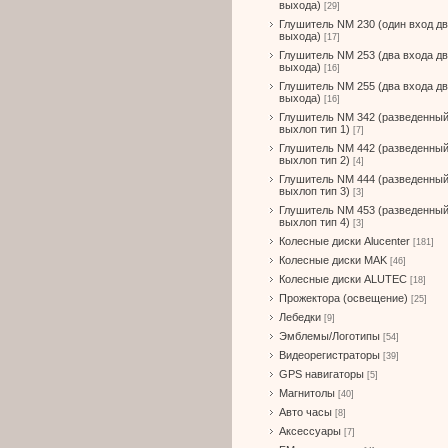
выхода)
[29]
Глушитель NM 230 (один вход д
выхода)
[17]
Глушитель NM 253 (два входа д
выхода)
[16]
Глушитель NM 255 (два входа д
выхода)
[16]
Глушитель NM 342 (разведенны
выхлоп тип 1)
[7]
Глушитель NM 442 (разведенны
выхлоп тип 2)
[4]
Глушитель NM 444 (разведенны
выхлоп тип 3)
[3]
Глушитель NM 453 (разведенны
выхлоп тип 4)
[3]
Колесные диски Alucenter
[181]
Колесные диски MAK
[46]
Колесные диски ALUTEC
[18]
Прожектора (освещение)
[25]
Лебедки
[9]
Эмблемы/Логотипы
[54]
Видеорегистраторы
[39]
GPS навигаторы
[5]
Магнитолы
[40]
Авто часы
[8]
Аксессуары
[7]