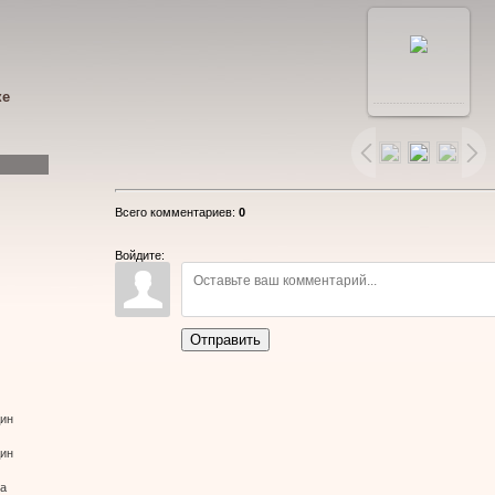
В
ке
реальном
размере
Всего комментариев
:
0
640x480
/
Войдите:
46.8Kb
Отправить
дин
дин
ва