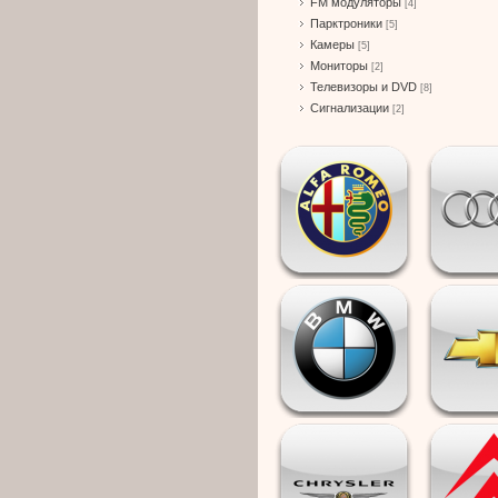
FM модуляторы
[4]
Парктроники
[5]
Камеры
[5]
Мониторы
[2]
Телевизоры и DVD
[8]
Сигнализации
[2]