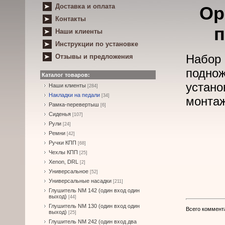
Доставка и оплата
Ор
Контакты
п
Наши клиенты
Инструкции по установке
Набор
Отзывы и предложения
поднож
Каталог товаров:
устан
Наши клиенты
[284]
Накладки на педали
[34]
монтаж
Рамка-перевертыш
[6]
Сиденья
[107]
Рули
[24]
Ремни
[42]
Ручки КПП
[68]
Чехлы КПП
[25]
Xenon, DRL
[2]
Универсальное
[52]
Универсальные насадки
[211]
Глушитель NM 142 (один вход один
выход)
[44]
Глушитель NM 130 (один вход один
Всего коммент
выход)
[25]
Глушитель NM 242 (один вход два