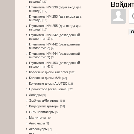
выхода)
Войдит
[29]
Глушитель NM 230 (один вход два
выхода)
[17]
Глушитель NM 253 (два входа два
выхода)
[16]
Глушитель NM 255 (два входа два
выхода)
[16]
О
Глушитель NM 342 (разведенный
выхлоп тип 1)
[7]
Глушитель NM 442 (разведенный
выхлоп тип 2)
[4]
Глушитель NM 444 (разведенный
выхлоп тип 3)
[3]
Глушитель NM 453 (разведенный
выхлоп тип 4)
[3]
Колесные диски Alucenter
[181]
Колесные диски MAK
[46]
Колесные диски ALUTEC
[18]
Прожектора (освещение)
[25]
Лебедки
[9]
Эмблемы/Логотипы
[54]
Видеорегистраторы
[39]
GPS навигаторы
[5]
Магнитолы
[40]
Авто часы
[8]
Аксессуары
[7]