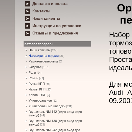
Доставка и оплата
Ор
Контакты
пе
Наши клиенты
Инструкции по установке
Набор
Отзывы и предложения
тормо
Каталог товаров:
топово
Наши клиенты
[284]
Накладки на педали
[34]
Прост
Рамка-перевертыш
[6]
идеаль
Сиденья
[107]
Рули
[24]
Ремни
[42]
Для мо
Ручки КПП
[68]
Чехлы КПП
[25]
Audi A
Xenon, DRL
[2]
09.200
Универсальное
[52]
Универсальные насадки
[211]
Глушитель NM 142 (один вход один
выход)
[44]
Глушитель NM 130 (один вход один
выход)
[25]
Глушитель NM 242 (один вход два