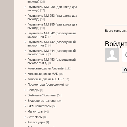
выхода)
[29]
Глушитель NM 230 (один вход два
выхода)
[17]
Глушитель NM 253 (два входа два
выхода)
[16]
Глушитель NM 255 (два входа два
выхода)
[16]
Всего коммент
Глушитель NM 342 (разведенный
выхлоп тип 1)
[7]
Войдит
Глушитель NM 442 (разведенный
выхлоп тип 2)
[4]
Глушитель NM 444 (разведенный
выхлоп тип 3)
[3]
Глушитель NM 453 (разведенный
выхлоп тип 4)
[3]
Колесные диски Alucenter
[181]
О
Колесные диски MAK
[46]
Колесные диски ALUTEC
[18]
Прожектора (освещение)
[25]
Лебедки
[9]
Эмблемы/Логотипы
[54]
Видеорегистраторы
[39]
GPS навигаторы
[5]
Магнитолы
[40]
Авто часы
[8]
Аксессуары
[7]