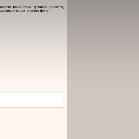
ановке тюнинговых деталей (решеток,
метика и строительного фена...