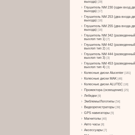
выхода)
[29]
Глушитель NM 230 (один вход д
выхода)
[17]
Глушитель NM 253 (два входа д
выхода)
[16]
Глушитель NM 255 (два входа д
выхода)
[16]
Глушитель NM 342 (разведенны
выхлоп тип 1)
[7]
Глушитель NM 442 (разведенны
выхлоп тип 2)
[4]
Глушитель NM 444 (разведенны
выхлоп тип 3)
[3]
Глушитель NM 453 (разведенны
выхлоп тип 4)
[3]
Колесные диски Alucenter
[181]
Колесные диски MAK
[46]
Колесные диски ALUTEC
[18]
Прожектора (освещение)
[25]
Лебедки
[9]
Эмблемы/Логотипы
[54]
Видеорегистраторы
[39]
GPS навигаторы
[5]
Магнитолы
[40]
Авто часы
[8]
Аксессуары
[7]