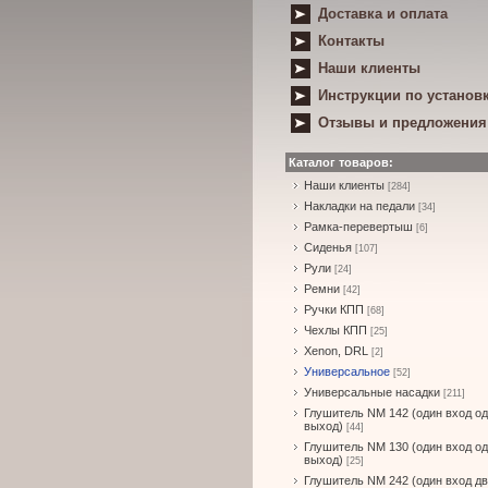
Доставка и оплата
Контакты
Наши клиенты
Инструкции по установ
Отзывы и предложения
Каталог товаров:
Наши клиенты
[284]
Накладки на педали
[34]
Рамка-перевертыш
[6]
Сиденья
[107]
Рули
[24]
Ремни
[42]
Ручки КПП
[68]
Чехлы КПП
[25]
Xenon, DRL
[2]
Универсальное
[52]
Универсальные насадки
[211]
Глушитель NM 142 (один вход о
выход)
[44]
Глушитель NM 130 (один вход о
выход)
[25]
Глушитель NM 242 (один вход д