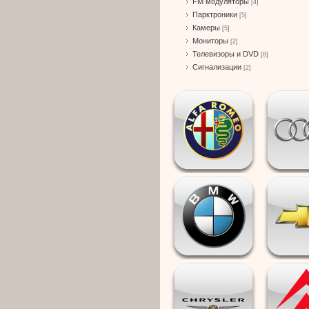
FM модуляторы
[4]
Парктроники
[5]
Камеры
[5]
Мониторы
[2]
Телевизоры и DVD
[8]
Сигнализации
[2]