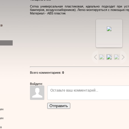
Сетка универсальная пластиковая, идеально подходит при уст
бамперов, воздухозаборников). Легко монтируеться с помощью гер
Материал - ABS пластик
ке
В
реальном
размере
Всего комментариев
:
0
800x600
/
Войдите:
224.6Kb
Отправить
дин
дин
ва