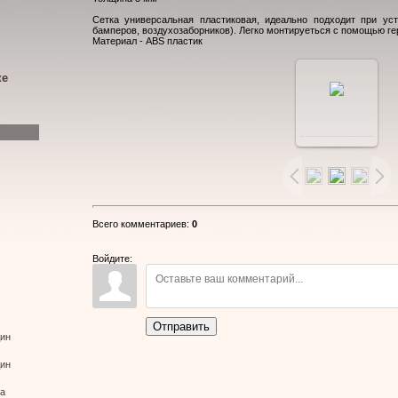
Сетка универсальная пластиковая, идеально подходит при уст
бамперов, воздухозаборников). Легко монтируеться с помощью гер
Материал - ABS пластик
ке
В
реальном
размере
Всего комментариев
:
0
800x600
/
Войдите:
224.6Kb
Отправить
дин
дин
ва