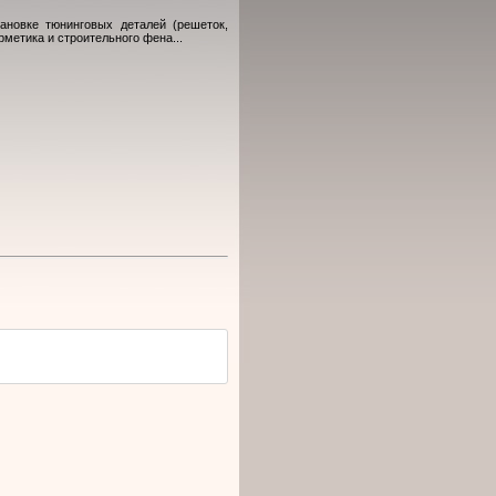
ановке тюнинговых деталей (решеток,
метика и строительного фена...