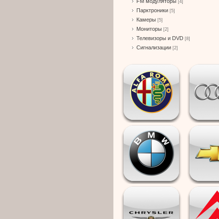
FM модуляторы
[4]
Парктроники
[5]
Камеры
[5]
Мониторы
[2]
Телевизоры и DVD
[8]
Сигнализации
[2]