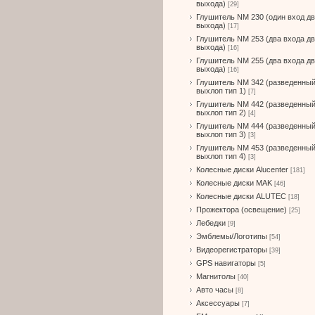
выхода)
[29]
Глушитель NM 230 (один вход д
выхода)
[17]
Глушитель NM 253 (два входа д
выхода)
[16]
Глушитель NM 255 (два входа д
выхода)
[16]
Глушитель NM 342 (разведенны
выхлоп тип 1)
[7]
Глушитель NM 442 (разведенны
выхлоп тип 2)
[4]
Глушитель NM 444 (разведенны
выхлоп тип 3)
[3]
Глушитель NM 453 (разведенны
выхлоп тип 4)
[3]
Колесные диски Alucenter
[181]
Колесные диски MAK
[46]
Колесные диски ALUTEC
[18]
Прожектора (освещение)
[25]
Лебедки
[9]
Эмблемы/Логотипы
[54]
Видеорегистраторы
[39]
GPS навигаторы
[5]
Магнитолы
[40]
Авто часы
[8]
Аксессуары
[7]