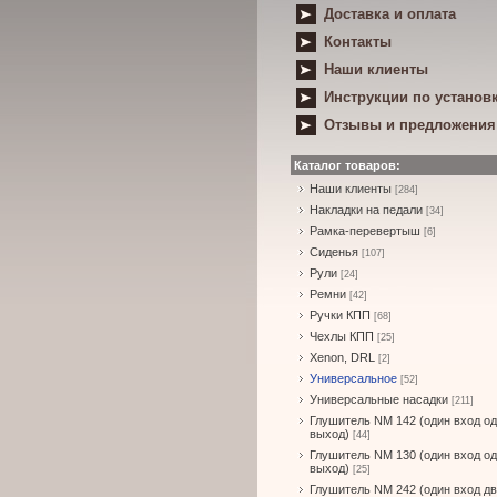
Доставка и оплата
Контакты
Наши клиенты
Инструкции по установ
Отзывы и предложения
Каталог товаров:
Наши клиенты
[284]
Накладки на педали
[34]
Рамка-перевертыш
[6]
Сиденья
[107]
Рули
[24]
Ремни
[42]
Ручки КПП
[68]
Чехлы КПП
[25]
Xenon, DRL
[2]
Универсальное
[52]
Универсальные насадки
[211]
Глушитель NM 142 (один вход о
выход)
[44]
Глушитель NM 130 (один вход о
выход)
[25]
Глушитель NM 242 (один вход д