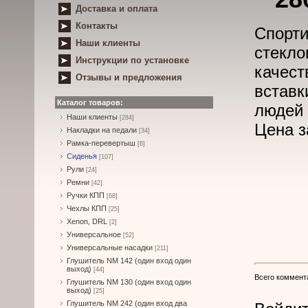
Доставка и оплата
Контакты
Спорт
Наши клиенты
стекло
Инструкции по установке
качес
Отзывы и предложения
встав
Каталог товаров:
людей 
Наши клиенты
[284]
Цена з
Накладки на педали
[34]
Рамка-перевертыш
[6]
Сиденья
[107]
Рули
[24]
Ремни
[42]
Ручки КПП
[68]
Чехлы КПП
[25]
Xenon, DRL
[2]
Универсальное
[52]
Универсальные насадки
[211]
Глушитель NM 142 (один вход один
выход)
[44]
Всего коммент
Глушитель NM 130 (один вход один
выход)
[25]
Глушитель NM 242 (один вход два