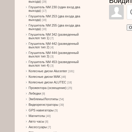
Войдит
выхода)
[29]
Глушитель NM 230 (один вход два
выхода)
[17]
Глушитель NM 253 (два входа два
выхода)
[16]
Глушитель NM 255 (два входа два
О
выхода)
[16]
Глушитель NM 342 (разведенный
выхлоп тип 1)
[7]
Глушитель NM 442 (разведенный
выхлоп тип 2)
[4]
Глушитель NM 444 (разведенный
выхлоп тип 3)
[3]
Глушитель NM 453 (разведенный
выхлоп тип 4)
[3]
Колесные диски Alucenter
[181]
Колесные диски MAK
[46]
Колесные диски ALUTEC
[18]
Прожектора (освещение)
[25]
Лебедки
[9]
Эмблемы/Логотипы
[54]
Видеорегистраторы
[39]
GPS навигаторы
[5]
Магнитолы
[40]
Авто часы
[8]
Аксессуары
[7]