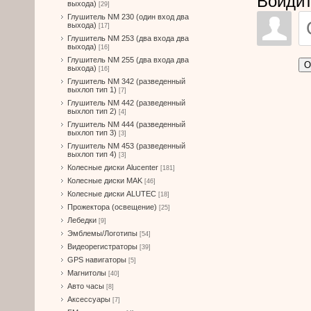
Войдит
выхода)
[29]
Глушитель NM 230 (один вход два
выхода)
[17]
Глушитель NM 253 (два входа два
выхода)
[16]
Глушитель NM 255 (два входа два
О
выхода)
[16]
Глушитель NM 342 (разведенный
выхлоп тип 1)
[7]
Глушитель NM 442 (разведенный
выхлоп тип 2)
[4]
Глушитель NM 444 (разведенный
выхлоп тип 3)
[3]
Глушитель NM 453 (разведенный
выхлоп тип 4)
[3]
Колесные диски Alucenter
[181]
Колесные диски MAK
[46]
Колесные диски ALUTEC
[18]
Прожектора (освещение)
[25]
Лебедки
[9]
Эмблемы/Логотипы
[54]
Видеорегистраторы
[39]
GPS навигаторы
[5]
Магнитолы
[40]
Авто часы
[8]
Аксессуары
[7]