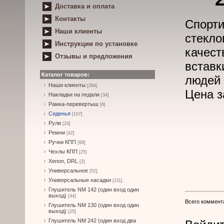
Доставка и оплата
Контакты
Спорт
Наши клиенты
стекло
Инструкции по установке
качес
Отзывы и предложения
встав
Каталог товаров:
людей 
Наши клиенты
[284]
Цена з
Накладки на педали
[34]
Рамка-перевертыш
[6]
Сиденья
[107]
Рули
[24]
Ремни
[42]
Ручки КПП
[68]
Чехлы КПП
[25]
Xenon, DRL
[2]
Универсальное
[52]
Универсальные насадки
[211]
Глушитель NM 142 (один вход один
выход)
[44]
Всего коммент
Глушитель NM 130 (один вход один
выход)
[25]
Глушитель NM 242 (один вход два