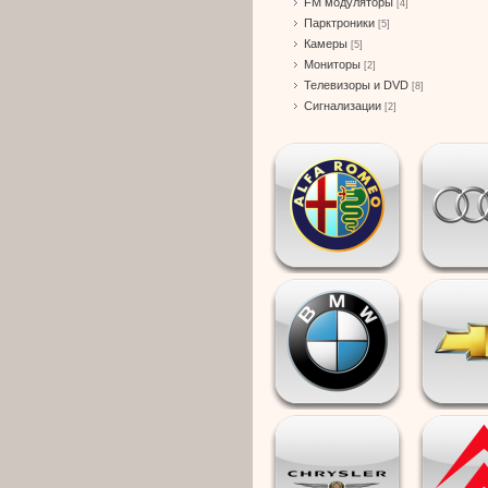
FM модуляторы
[4]
Парктроники
[5]
Камеры
[5]
Мониторы
[2]
Телевизоры и DVD
[8]
Сигнализации
[2]