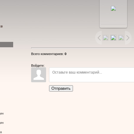
В
ке
реальном
размере
Всего комментариев
:
0
400x600
/
Войдите:
28.0Kb
Отправить
дин
дин
ва