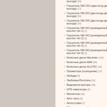
выхода)
[29]
Глушитель NM 230 (один вход д
выхода)
[17]
Глушитель NM 253 (два входа д
выхода)
[16]
Глушитель NM 255 (два входа д
выхода)
[16]
Глушитель NM 342 (разведенны
выхлоп тип 1)
[7]
Глушитель NM 442 (разведенны
выхлоп тип 2)
[4]
Глушитель NM 444 (разведенны
выхлоп тип 3)
[3]
Глушитель NM 453 (разведенны
выхлоп тип 4)
[3]
Колесные диски Alucenter
[181]
Колесные диски MAK
[46]
Колесные диски ALUTEC
[18]
Прожектора (освещение)
[25]
Лебедки
[9]
Эмблемы/Логотипы
[54]
Видеорегистраторы
[39]
GPS навигаторы
[5]
Магнитолы
[40]
Авто часы
[8]
Аксессуары
[7]