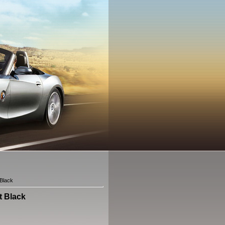
Black
t Black