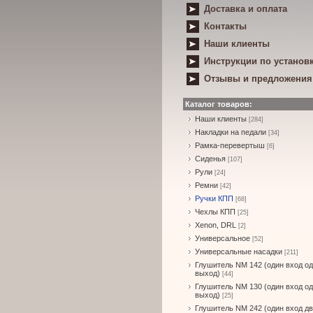
Доставка и оплата
Контакты
Наши клиенты
Инструкции по установ
Отзывы и предложения
Каталог товаров:
Наши клиенты
[284]
Накладки на педали
[34]
Рамка-перевертыш
[6]
Сиденья
[107]
Рули
[24]
Ремни
[42]
Ручки КПП
[68]
Чехлы КПП
[25]
Xenon, DRL
[2]
Универсальное
[52]
Универсальные насадки
[211]
Глушитель NM 142 (один вход о
выход)
[44]
Глушитель NM 130 (один вход о
выход)
[25]
Глушитель NM 242 (один вход д