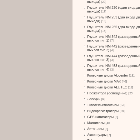
выхода)
[29]
Глушитель NM 230 (один вход д
выхода)
[17]
Глушитель NM 253 (два входа д
выхода)
[16]
Глушитель NM 255 (два входа д
выхода)
[16]
Глушитель NM 342 (разведенны
выхлоп тип 1)
[7]
Глушитель NM 442 (разведенны
выхлоп тип 2)
[4]
Глушитель NM 444 (разведенны
выхлоп тип 3)
[3]
Глушитель NM 453 (разведенны
выхлоп тип 4)
[3]
Колесные диски Alucenter
[181]
Колесные диски MAK
[46]
Колесные диски ALUTEC
[18]
Прожектора (освещение)
[25]
Лебедки
[9]
Эмблемы/Логотипы
[54]
Видеорегистраторы
[39]
GPS навигаторы
[5]
Магнитолы
[40]
Авто часы
[8]
Аксессуары
[7]