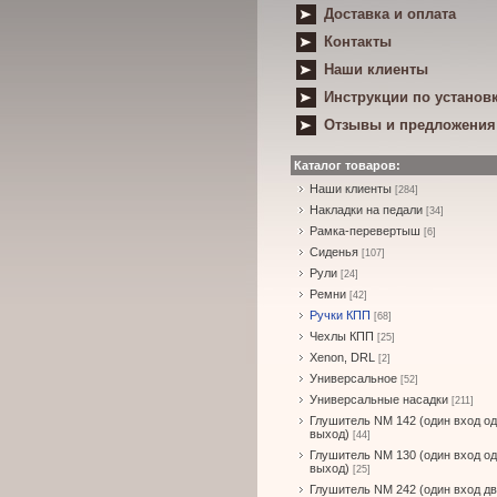
Доставка и оплата
Контакты
Наши клиенты
Инструкции по установ
Отзывы и предложения
Каталог товаров:
Наши клиенты
[284]
Накладки на педали
[34]
Рамка-перевертыш
[6]
Сиденья
[107]
Рули
[24]
Ремни
[42]
Ручки КПП
[68]
Чехлы КПП
[25]
Xenon, DRL
[2]
Универсальное
[52]
Универсальные насадки
[211]
Глушитель NM 142 (один вход о
выход)
[44]
Глушитель NM 130 (один вход о
выход)
[25]
Глушитель NM 242 (один вход д