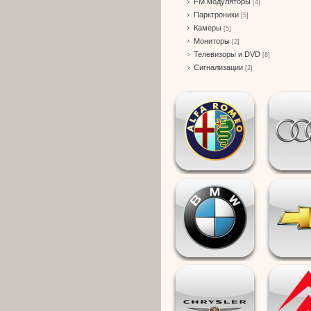
FM модуляторы
[4]
Парктроники
[5]
Камеры
[5]
Мониторы
[2]
Телевизоры и DVD
[8]
Сигнализации
[2]