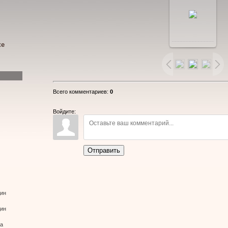
В
ке
реальном
размере
Всего комментариев
:
0
400x600
/
Войдите:
45.0Kb
Отправить
дин
дин
ва