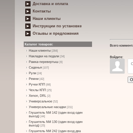
Доставка и оплата
Контакты
Наши клиенты
Инструкции по установке
Отзывы и предложения
Каталог товаров:
Всего коммент
Наши клиенты
[284]
Накладки на педали
[34]
Войдите:
Рамка-перевертыш
[6]
Сиденья
[107]
Рули
[24]
Ремни
О
[42]
Ручки КПП
[68]
Чехлы КПП
[25]
Xenon, DRL
[2]
Универсальное
[52]
Универсальные насадки
[211]
Глушитель NM 142 (один вход один
выход)
[44]
Глушитель NM 130 (один вход один
выход)
[25]
Глушитель NM 242 (один вход два