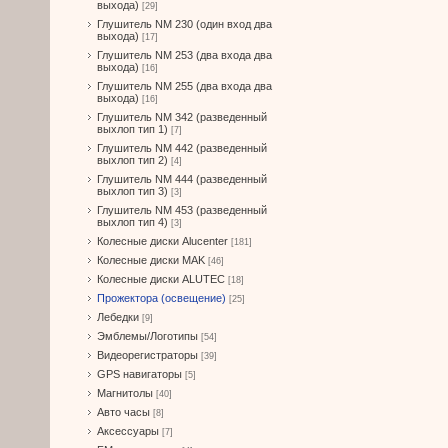
выхода)
[29]
Глушитель NM 230 (один вход два
выхода)
[17]
Глушитель NM 253 (два входа два
выхода)
[16]
Глушитель NM 255 (два входа два
выхода)
[16]
Глушитель NM 342 (разведенный
выхлоп тип 1)
[7]
Глушитель NM 442 (разведенный
выхлоп тип 2)
[4]
Глушитель NM 444 (разведенный
выхлоп тип 3)
[3]
Глушитель NM 453 (разведенный
выхлоп тип 4)
[3]
Колесные диски Alucenter
[181]
Колесные диски MAK
[46]
Колесные диски ALUTEC
[18]
Прожектора (освещение)
[25]
Лебедки
[9]
Эмблемы/Логотипы
[54]
Видеорегистраторы
[39]
GPS навигаторы
[5]
Магнитолы
[40]
Авто часы
[8]
Аксессуары
[7]