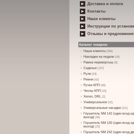
Доставка и оплата
Контакты
Наши клиенты
Инструкции по установ
Отзывы и предложения
Каталог товаров:
Наши клиенты
[284]
Накладки на педали
[34]
Рамка-перевертыш
[6]
Сиденья
[107]
Рули
[24]
Ремни
[42]
Ручки КПП
[68]
Чехлы КПП
[25]
Xenon, DRL
[2]
Универсальное
[52]
Универсальные насадки
[211]
Глушитель NM 142 (один вход о
выход)
[44]
Глушитель NM 130 (один вход о
выход)
[25]
Глушитель NM 242 (один вход д