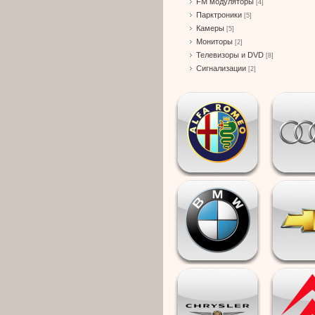
FM модуляторы
[4]
Парктроники
[5]
Камеры
[5]
Мониторы
[2]
Телевизоры и DVD
[8]
Сигнализации
[2]