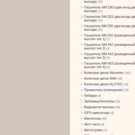
выхода)
[29]
Глушитель NM 230 (один вход д
выхода)
[17]
Глушитель NM 253 (два входа д
выхода)
[16]
Глушитель NM 255 (два входа д
выхода)
[16]
Глушитель NM 342 (разведенны
выхлоп тип 1)
[7]
Глушитель NM 442 (разведенны
выхлоп тип 2)
[4]
Глушитель NM 444 (разведенны
выхлоп тип 3)
[3]
Глушитель NM 453 (разведенны
выхлоп тип 4)
[3]
Колесные диски Alucenter
[181]
Колесные диски MAK
[46]
Колесные диски ALUTEC
[18]
Прожектора (освещение)
[25]
Лебедки
[9]
Эмблемы/Логотипы
[54]
Видеорегистраторы
[39]
GPS навигаторы
[5]
Магнитолы
[40]
Авто часы
[8]
Аксессуары
[7]