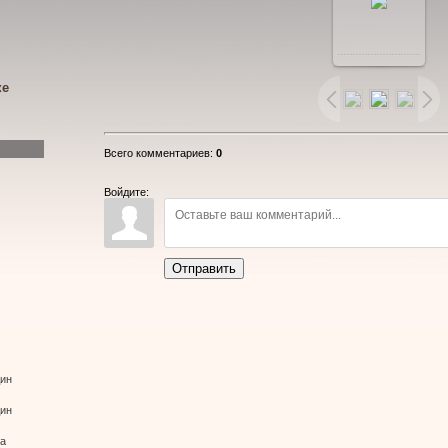
В
реальном
ке
размере
Всего комментариев
:
0
850x637
/
Войдите:
53.3Kb
Отправить
дин
дин
ва