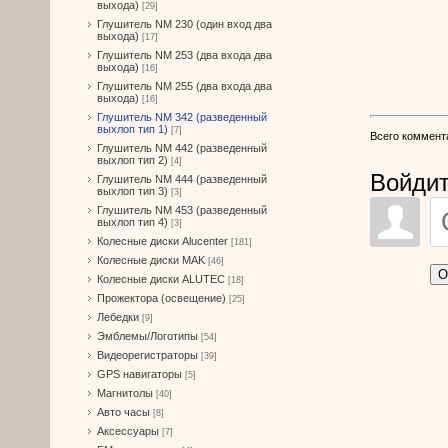
выхода)
[29]
Глушитель NM 230 (один вход два
выхода)
[17]
Глушитель NM 253 (два входа два
выхода)
[16]
Глушитель NM 255 (два входа два
выхода)
[16]
Глушитель NM 342 (разведенный
выхлоп тип 1)
[7]
Всего коммент
Глушитель NM 442 (разведенный
выхлоп тип 2)
[4]
Войдит
Глушитель NM 444 (разведенный
выхлоп тип 3)
[3]
Глушитель NM 453 (разведенный
выхлоп тип 4)
[3]
Колесные диски Alucenter
[181]
Колесные диски MAK
[46]
О
Колесные диски ALUTEC
[18]
Прожектора (освещение)
[25]
Лебедки
[9]
Эмблемы/Логотипы
[54]
Видеорегистраторы
[39]
GPS навигаторы
[5]
Магнитолы
[40]
Авто часы
[8]
Аксессуары
[7]