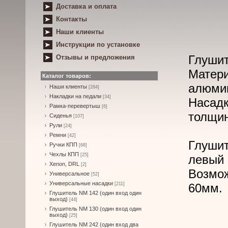
Доставка и оплата
Контакты
Наши клиенты
Инструкции по установке
Глушит
Отзывы и предложения
Матери
Каталог товаров:
алюми
Наши клиенты
[284]
Накладки на педали
[34]
Насад
Рамка-перевертыш
[6]
толщин
Сиденья
[107]
Рули
[24]
Ремни
[42]
Глуши
Ручки КПП
[68]
Чехлы КПП
[25]
левый 
Xenon, DRL
[2]
Возмо
Универсальное
[52]
Универсальные насадки
[211]
60мм.
Глушитель NM 142 (один вход один
выход)
[44]
Глушитель NM 130 (один вход один
выход)
[25]
Глушитель NM 242 (один вход два