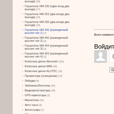
выхода)
[29]
Глушитель NM 230 (один вход два
выхода)
[17]
Глушитель NM 253 (два входа два
выхода)
[16]
Глушитель NM 255 (два входа два
выхода)
[16]
Глушитель NM 342 (разведенный
выхлоп тип 1)
[7]
Всего коммент
Глушитель NM 442 (разведенный
выхлоп тип 2)
[4]
Войдит
Глушитель NM 444 (разведенный
выхлоп тип 3)
[3]
Глушитель NM 453 (разведенный
выхлоп тип 4)
[3]
Колесные диски Alucenter
[181]
Колесные диски MAK
[46]
О
Колесные диски ALUTEC
[18]
Прожектора (освещение)
[25]
Лебедки
[9]
Эмблемы/Логотипы
[54]
Видеорегистраторы
[39]
GPS навигаторы
[5]
Магнитолы
[40]
Авто часы
[8]
Аксессуары
[7]