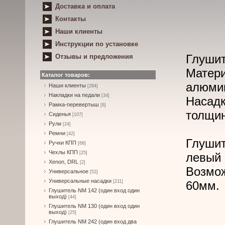
Доставка и оплата
Контакты
Наши клиенты
Инструкции по установке
Глушит
Отзывы и предложения
Матери
Каталог товаров:
алюми
Наши клиенты
[284]
Накладки на педали
[34]
Насад
Рамка-перевертыш
[6]
толщин
Сиденья
[107]
Рули
[24]
Ремни
[42]
Глуши
Ручки КПП
[68]
Чехлы КПП
[25]
левый 
Xenon, DRL
[2]
Возмо
Универсальное
[52]
Универсальные насадки
[211]
60мм.
Глушитель NM 142 (один вход один
выход)
[44]
Глушитель NM 130 (один вход один
выход)
[25]
Глушитель NM 242 (один вход два