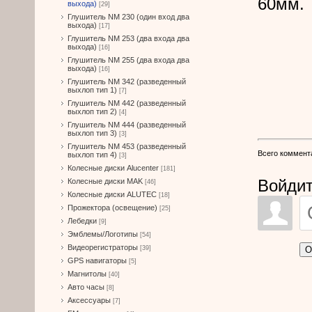
60мм.
выхода)
[29]
Глушитель NM 230 (один вход два
выхода)
[17]
Глушитель NM 253 (два входа два
выхода)
[16]
Глушитель NM 255 (два входа два
выхода)
[16]
Глушитель NM 342 (разведенный
выхлоп тип 1)
[7]
Глушитель NM 442 (разведенный
выхлоп тип 2)
[4]
Глушитель NM 444 (разведенный
выхлоп тип 3)
[3]
Глушитель NM 453 (разведенный
Всего коммент
выхлоп тип 4)
[3]
Колесные диски Alucenter
[181]
Войдит
Колесные диски MAK
[46]
Колесные диски ALUTEC
[18]
Прожектора (освещение)
[25]
Лебедки
[9]
Эмблемы/Логотипы
[54]
Видеорегистраторы
О
[39]
GPS навигаторы
[5]
Магнитолы
[40]
Авто часы
[8]
Аксессуары
[7]