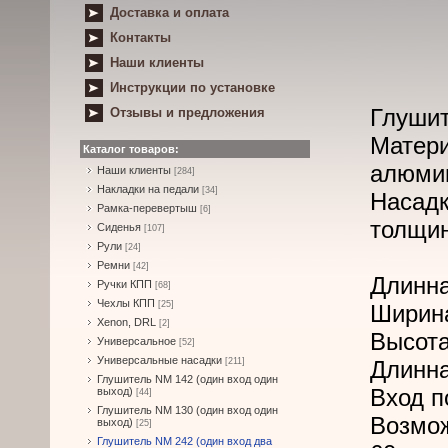
Доставка и оплата
Контакты
Наши клиенты
Инструкции по установке
Глушит
Отзывы и предложения
Матери
Каталог товаров:
алюми
Наши клиенты
[284]
Накладки на педали
[34]
Насад
Рамка-перевертыш
[6]
толщин
Сиденья
[107]
Рули
[24]
Ремни
[42]
Длинна
Ручки КПП
[68]
Чехлы КПП
[25]
Ширина
Xenon, DRL
[2]
Высота
Универсальное
[52]
Универсальные насадки
[211]
Длинна
Глушитель NM 142 (один вход один
Вход п
выход)
[44]
Глушитель NM 130 (один вход один
Возмо
выход)
[25]
Глушитель NM 242 (один вход два