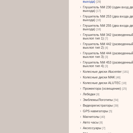
выхода)
[29]
Глушитель NM 230 (один вход д
выхода)
[17]
Глушитель NM 253 (два входа д
выхода)
[16]
Глушитель NM 255 (два входа д
выхода)
[16]
Глушитель NM 342 (разведенны
выхлоп тип 1)
[7]
Глушитель NM 442 (разведенны
выхлоп тип 2)
[4]
Глушитель NM 444 (разведенны
выхлоп тип 3)
[3]
Глушитель NM 453 (разведенны
выхлоп тип 4)
[3]
Колесные диски Alucenter
[181]
Колесные диски MAK
[46]
Колесные диски ALUTEC
[18]
Прожектора (освещение)
[25]
Лебедки
[9]
Эмблемы/Логотипы
[54]
Видеорегистраторы
[39]
GPS навигаторы
[5]
Магнитолы
[40]
Авто часы
[8]
Аксессуары
[7]