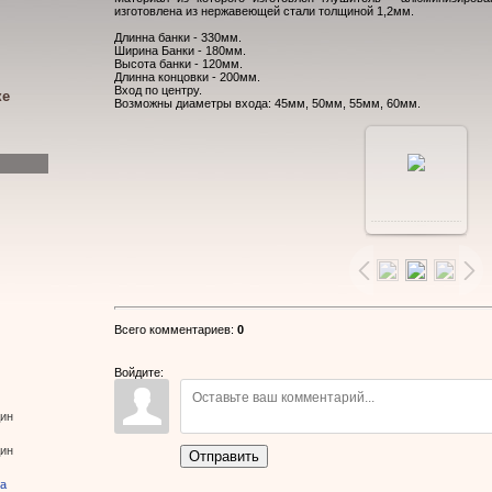
изготовлена из нержавеющей стали толщиной 1,2мм.
Длинна банки - 330мм.
Ширина Банки - 180мм.
Высота банки - 120мм.
Длинна концовки - 200мм.
Вход по центру.
ке
Возможны диаметры входа: 45мм, 50мм, 55мм, 60мм.
В
реальном
размере
Всего комментариев
:
0
800x532
/
Войдите:
41.5Kb
дин
дин
Отправить
ва