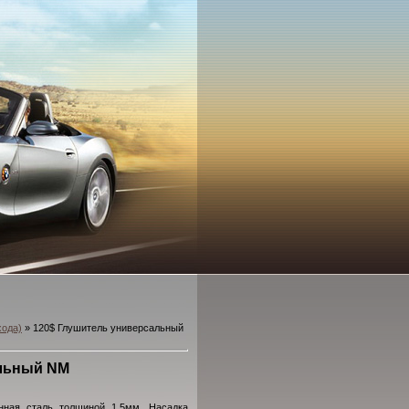
хода)
» 120$ Глушитель универсальный
альный NM
анная сталь толщиной 1,5мм. Насадка