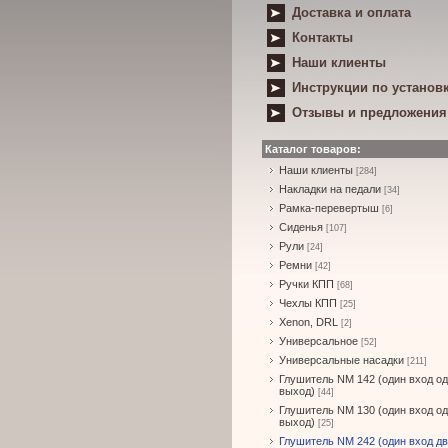
Доставка и оплата
Контакты
Наши клиенты
Инструкции по установ
Отзывы и предложения
Каталог товаров:
Наши клиенты
[284]
Накладки на педали
[34]
Рамка-перевертыш
[6]
Сиденья
[107]
Рули
[24]
Ремни
[42]
Ручки КПП
[68]
Чехлы КПП
[25]
Xenon, DRL
[2]
Универсальное
[52]
Универсальные насадки
[211]
Глушитель NM 142 (один вход о
выход)
[44]
Глушитель NM 130 (один вход о
выход)
[25]
Глушитель NM 242 (один вход д