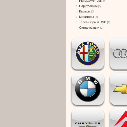
FM модуляторы
[4]
Парктроники
[5]
Камеры
[5]
Мониторы
[2]
Телевизоры и DVD
[8]
Сигнализации
[2]