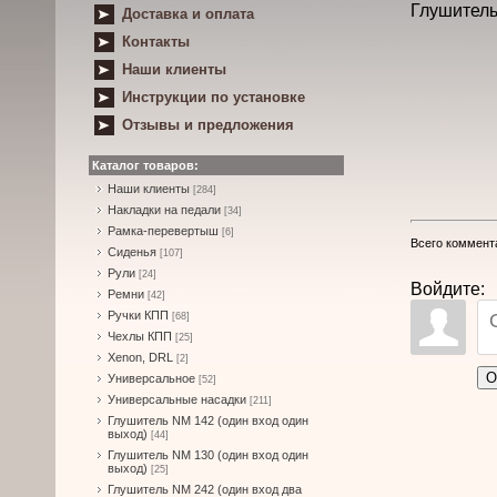
Глушитель
Доставка и оплата
Контакты
Наши клиенты
Инструкции по установке
Отзывы и предложения
Каталог товаров:
Наши клиенты
[284]
Накладки на педали
[34]
Рамка-перевертыш
[6]
Всего коммент
Сиденья
[107]
Рули
[24]
Войдите:
Ремни
[42]
Ручки КПП
[68]
Чехлы КПП
[25]
Xenon, DRL
[2]
О
Универсальное
[52]
Универсальные насадки
[211]
Глушитель NM 142 (один вход один
выход)
[44]
Глушитель NM 130 (один вход один
выход)
[25]
Глушитель NM 242 (один вход два