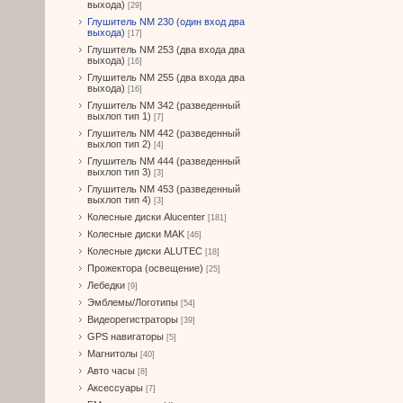
выхода)
[29]
Глушитель NM 230 (один вход два
выхода)
[17]
Глушитель NM 253 (два входа два
выхода)
[16]
Глушитель NM 255 (два входа два
выхода)
[16]
Глушитель NM 342 (разведенный
выхлоп тип 1)
[7]
Глушитель NM 442 (разведенный
выхлоп тип 2)
[4]
Глушитель NM 444 (разведенный
выхлоп тип 3)
[3]
Глушитель NM 453 (разведенный
выхлоп тип 4)
[3]
Колесные диски Alucenter
[181]
Колесные диски MAK
[46]
Колесные диски ALUTEC
[18]
Прожектора (освещение)
[25]
Лебедки
[9]
Эмблемы/Логотипы
[54]
Видеорегистраторы
[39]
GPS навигаторы
[5]
Магнитолы
[40]
Авто часы
[8]
Аксессуары
[7]