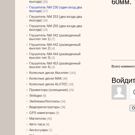
60мм.
выхода)
[29]
Глушитель NM 230 (один вход два
выхода)
[17]
Глушитель NM 253 (два входа два
выхода)
[16]
Глушитель NM 255 (два входа два
выхода)
[16]
Глушитель NM 342 (разведенный
выхлоп тип 1)
[7]
Глушитель NM 442 (разведенный
выхлоп тип 2)
[4]
Глушитель NM 444 (разведенный
выхлоп тип 3)
[3]
Глушитель NM 453 (разведенный
Всего коммент
выхлоп тип 4)
[3]
Колесные диски Alucenter
[181]
Войдит
Колесные диски MAK
[46]
Колесные диски ALUTEC
[18]
Прожектора (освещение)
[25]
Лебедки
[9]
Эмблемы/Логотипы
[54]
Видеорегистраторы
О
[39]
GPS навигаторы
[5]
Магнитолы
[40]
Авто часы
[8]
Аксессуары
[7]