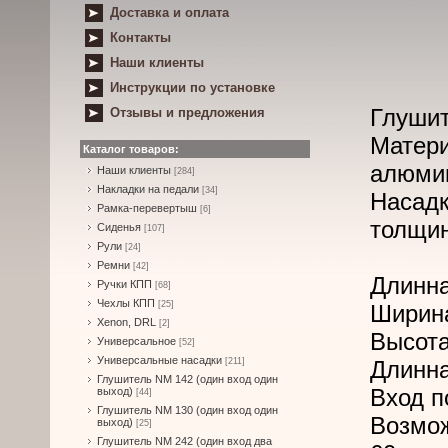
Доставка и оплата
Контакты
Наши клиенты
Инструкции по установке
Глушит
Отзывы и предложения
Матери
Каталог товаров:
алюми
Наши клиенты
[284]
Накладки на педали
[34]
Насад
Рамка-перевертыш
[6]
толщин
Сиденья
[107]
Рули
[24]
Ремни
[42]
Длинна
Ручки КПП
[68]
Чехлы КПП
[25]
Ширина
Xenon, DRL
[2]
Высота
Универсальное
[52]
Универсальные насадки
[211]
Длинна
Глушитель NM 142 (один вход один
Вход п
выход)
[44]
Глушитель NM 130 (один вход один
Возмо
выход)
[25]
Глушитель NM 242 (один вход два