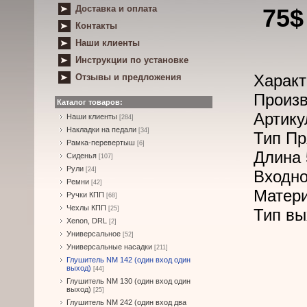
Доставка и оплата
75$
Контакты
Наши клиенты
Инструкции по установке
Характ
Отзывы и предложения
Произв
Каталог товаров:
Артику
Наши клиенты
[284]
Накладки на педали
[34]
Тип Пр
Рамка-перевертыш
[6]
Длина 
Сиденья
[107]
Рули
[24]
Входно
Ремни
[42]
Матер
Ручки КПП
[68]
Чехлы КПП
[25]
Тип вы
Xenon, DRL
[2]
Универсальное
[52]
Универсальные насадки
[211]
Глушитель NM 142 (один вход один
выход)
[44]
Глушитель NM 130 (один вход один
выход)
[25]
Глушитель NM 242 (один вход два