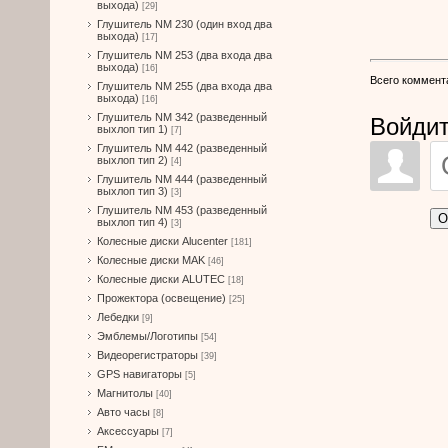
выхода)
[29]
Глушитель NM 230 (один вход два
выхода)
[17]
Глушитель NM 253 (два входа два
выхода)
[16]
Всего коммент
Глушитель NM 255 (два входа два
выхода)
[16]
Глушитель NM 342 (разведенный
Войдит
выхлоп тип 1)
[7]
Глушитель NM 442 (разведенный
выхлоп тип 2)
[4]
Глушитель NM 444 (разведенный
выхлоп тип 3)
[3]
Глушитель NM 453 (разведенный
О
выхлоп тип 4)
[3]
Колесные диски Alucenter
[181]
Колесные диски MAK
[46]
Колесные диски ALUTEC
[18]
Прожектора (освещение)
[25]
Лебедки
[9]
Эмблемы/Логотипы
[54]
Видеорегистраторы
[39]
GPS навигаторы
[5]
Магнитолы
[40]
Авто часы
[8]
Аксессуары
[7]