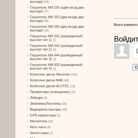
выхода)
[29]
Глушитель NM 230 (один вход два
выхода)
[17]
Глушитель NM 253 (два входа два
выхода)
[16]
Всего коммент
Глушитель NM 255 (два входа два
выхода)
[16]
Глушитель NM 342 (разведенный
Войдит
выхлоп тип 1)
[7]
Глушитель NM 442 (разведенный
выхлоп тип 2)
[4]
Глушитель NM 444 (разведенный
выхлоп тип 3)
[3]
Глушитель NM 453 (разведенный
О
выхлоп тип 4)
[3]
Колесные диски Alucenter
[181]
Колесные диски MAK
[46]
Колесные диски ALUTEC
[18]
Прожектора (освещение)
[25]
Лебедки
[9]
Эмблемы/Логотипы
[54]
Видеорегистраторы
[39]
GPS навигаторы
[5]
Магнитолы
[40]
Авто часы
[8]
Аксессуары
[7]