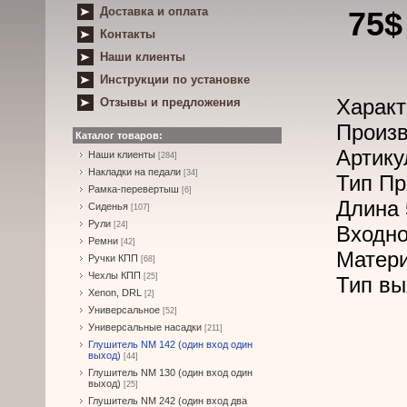
Доставка и оплата
75$
Контакты
Наши клиенты
Инструкции по установке
Характ
Отзывы и предложения
Произв
Каталог товаров:
Артику
Наши клиенты
[284]
Накладки на педали
[34]
Тип Пр
Рамка-перевертыш
[6]
Длина 
Сиденья
[107]
Рули
[24]
Входно
Ремни
[42]
Матер
Ручки КПП
[68]
Чехлы КПП
[25]
Тип вы
Xenon, DRL
[2]
Универсальное
[52]
Универсальные насадки
[211]
Глушитель NM 142 (один вход один
выход)
[44]
Глушитель NM 130 (один вход один
выход)
[25]
Глушитель NM 242 (один вход два