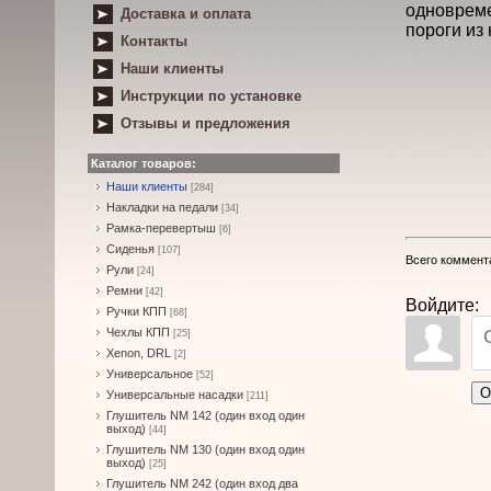
одновреме
Доставка и оплата
пороги из
Контакты
Наши клиенты
Инструкции по установке
Отзывы и предложения
Каталог товаров:
Наши клиенты
[284]
Накладки на педали
[34]
Рамка-перевертыш
[6]
Сиденья
[107]
Всего коммент
Рули
[24]
Ремни
[42]
Войдите:
Ручки КПП
[68]
Чехлы КПП
[25]
Xenon, DRL
[2]
Универсальное
[52]
О
Универсальные насадки
[211]
Глушитель NM 142 (один вход один
выход)
[44]
Глушитель NM 130 (один вход один
выход)
[25]
Глушитель NM 242 (один вход два