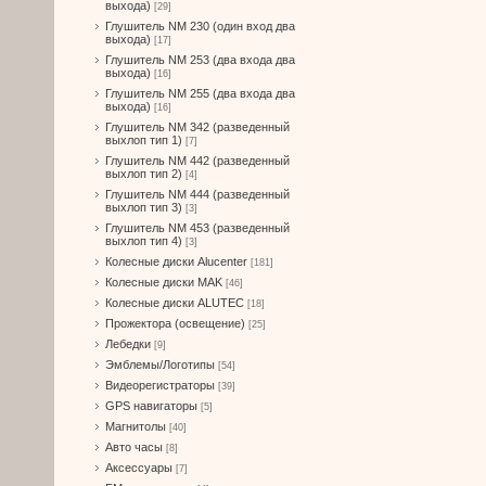
выхода)
[29]
Глушитель NM 230 (один вход два
выхода)
[17]
Глушитель NM 253 (два входа два
выхода)
[16]
Глушитель NM 255 (два входа два
выхода)
[16]
Глушитель NM 342 (разведенный
выхлоп тип 1)
[7]
Глушитель NM 442 (разведенный
выхлоп тип 2)
[4]
Глушитель NM 444 (разведенный
выхлоп тип 3)
[3]
Глушитель NM 453 (разведенный
выхлоп тип 4)
[3]
Колесные диски Alucenter
[181]
Колесные диски MAK
[46]
Колесные диски ALUTEC
[18]
Прожектора (освещение)
[25]
Лебедки
[9]
Эмблемы/Логотипы
[54]
Видеорегистраторы
[39]
GPS навигаторы
[5]
Магнитолы
[40]
Авто часы
[8]
Аксессуары
[7]