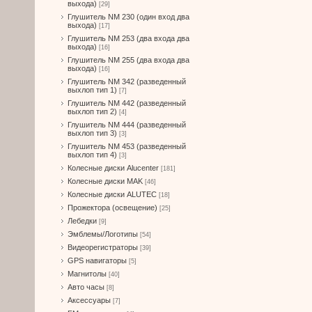
выхода)
[29]
Глушитель NM 230 (один вход два
выхода)
[17]
Глушитель NM 253 (два входа два
выхода)
[16]
Глушитель NM 255 (два входа два
выхода)
[16]
Глушитель NM 342 (разведенный
выхлоп тип 1)
[7]
Глушитель NM 442 (разведенный
выхлоп тип 2)
[4]
Глушитель NM 444 (разведенный
выхлоп тип 3)
[3]
Глушитель NM 453 (разведенный
выхлоп тип 4)
[3]
Колесные диски Alucenter
[181]
Колесные диски MAK
[46]
Колесные диски ALUTEC
[18]
Прожектора (освещение)
[25]
Лебедки
[9]
Эмблемы/Логотипы
[54]
Видеорегистраторы
[39]
GPS навигаторы
[5]
Магнитолы
[40]
Авто часы
[8]
Аксессуары
[7]