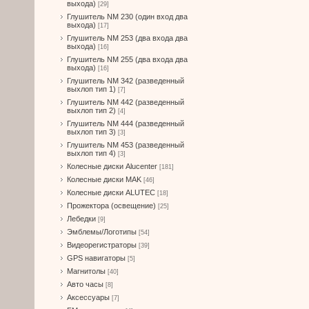
выхода)
[29]
Глушитель NM 230 (один вход два
выхода)
[17]
Глушитель NM 253 (два входа два
выхода)
[16]
Глушитель NM 255 (два входа два
выхода)
[16]
Глушитель NM 342 (разведенный
выхлоп тип 1)
[7]
Глушитель NM 442 (разведенный
выхлоп тип 2)
[4]
Глушитель NM 444 (разведенный
выхлоп тип 3)
[3]
Глушитель NM 453 (разведенный
выхлоп тип 4)
[3]
Колесные диски Alucenter
[181]
Колесные диски MAK
[46]
Колесные диски ALUTEC
[18]
Прожектора (освещение)
[25]
Лебедки
[9]
Эмблемы/Логотипы
[54]
Видеорегистраторы
[39]
GPS навигаторы
[5]
Магнитолы
[40]
Авто часы
[8]
Аксессуары
[7]