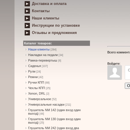
Доставка и оплата
Контакты
Наши клиенты
Инструкции по установке
Отзывы и предложения
Каталог товаров:
Наши клиенты
[284]
Всего коммент
Накладки на педали
[34]
Рамка-перевертыш
[6]
Войдите:
Сиденья
[107]
Рули
[24]
Ремни
[42]
Ручки КПП
[68]
О
Чехлы КПП
[25]
Xenon, DRL
[2]
Универсальное
[52]
Универсальные насадки
[211]
Глушитель NM 142 (один вход один
выход)
[44]
Глушитель NM 130 (один вход один
выход)
[25]
Глушитель NM 242 (один вход два