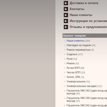
Доставка и оплата
Контакты
Наши клиенты
Инструкции по установ
Отзывы и предложения
Каталог товаров:
Наши клиенты
[284]
Накладки на педали
[34]
Рамка-перевертыш
[6]
Сиденья
[107]
Рули
[24]
Ремни
[42]
Ручки КПП
[68]
Чехлы КПП
[25]
Xenon, DRL
[2]
Универсальное
[52]
Универсальные насадки
[211]
Глушитель NM 142 (один вход о
выход)
[44]
Глушитель NM 130 (один вход о
выход)
[25]
Глушитель NM 242 (один вход д