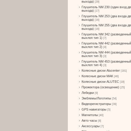
выхода)
[29]
Глушитель NM 230 (один вход д
выхода)
[17]
Глушитель NM 253 (два входа д
выхода)
[16]
Глушитель NM 255 (два входа д
выхода)
[16]
Глушитель NM 342 (разведенны
выхлоп тип 1)
[7]
Глушитель NM 442 (разведенны
выхлоп тип 2)
[4]
Глушитель NM 444 (разведенны
выхлоп тип 3)
[3]
Глушитель NM 453 (разведенны
выхлоп тип 4)
[3]
Колесные диски Alucenter
[181]
Колесные диски MAK
[46]
Колесные диски ALUTEC
[18]
Прожектора (освещение)
[25]
Лебедки
[9]
Эмблемы/Логотипы
[54]
Видеорегистраторы
[39]
GPS навигаторы
[5]
Магнитолы
[40]
Авто часы
[8]
Аксессуары
[7]