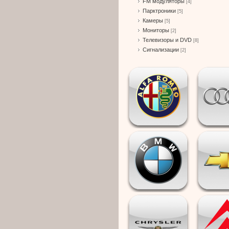
FM модуляторы
[4]
Парктроники
[5]
Камеры
[5]
Мониторы
[2]
Телевизоры и DVD
[8]
Сигнализации
[2]