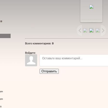
В
ке
реальном
размере
Всего комментариев
:
0
960x541
/
Войдите:
172.7Kb
Отправить
дин
дин
ва