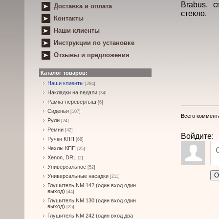
Brabus, 
Доставка и оплата
стекло.
Контакты
Наши клиенты
Инструкции по установке
Отзывы и предложения
Каталог товаров:
Наши клиенты
[284]
Накладки на педали
[34]
Рамка-перевертыш
[6]
Сиденья
[107]
Всего коммент
Рули
[24]
Ремни
[42]
Войдите:
Ручки КПП
[68]
Чехлы КПП
[25]
Xenon, DRL
[2]
Универсальное
[52]
О
Универсальные насадки
[211]
Глушитель NM 142 (один вход один
выход)
[44]
Глушитель NM 130 (один вход один
выход)
[25]
Глушитель NM 242 (один вход два