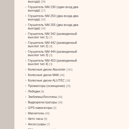
выхода)
[29]
Глушитель NM 230 (один вход два
выхода)
[17]
Глушитель NM 253 (два входа два
выхода)
[16]
Глушитель NM 255 (два входа два
выхода)
[16]
Глушитель NM 342 (разведенный
выхлоп тип 1)
[7]
Глушитель NM 442 (разведенный
выхлоп тип 2)
[4]
Глушитель NM 444 (разведенный
выхлоп тип 3)
[3]
Глушитель NM 453 (разведенный
выхлоп тип 4)
[3]
Колесные диски Alucenter
[181]
Колесные диски MAK
[46]
Колесные диски ALUTEC
[18]
Прожектора (освещение)
[25]
Лебедки
[9]
Эмблемы/Логотипы
[54]
Видеорегистраторы
[39]
GPS навигаторы
[5]
Магнитолы
[40]
Авто часы
[8]
Аксессуары
[7]