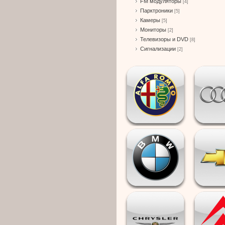
FM модуляторы
[4]
Парктроники
[5]
Камеры
[5]
Мониторы
[2]
Телевизоры и DVD
[8]
Сигнализации
[2]