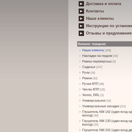
Доставка и оплата
Контакты
Наши клиенты
Инструкции по установ
Отзывы и предложения
Каталог товаров:
Наши клиенты
[284]
Накладки на педали
[34]
Рамка-перевертыш
[6]
Сиденья
[107]
Рули
[24]
Ремни
[42]
Ручки КПП
[68]
Чехлы КПП
[25]
Xenon, DRL
[2]
Универсальное
[52]
Универсальные насадки
[211]
Глушитель NM 142 (один вход о
выход)
[44]
Глушитель NM 130 (один вход о
выход)
[25]
Глушитель NM 242 (один вход д