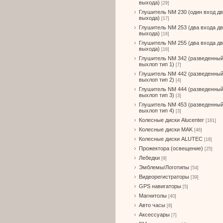
выхода)
[29]
Глушитель NM 230 (один вход д
выхода)
[17]
Глушитель NM 253 (два входа д
выхода)
[16]
Глушитель NM 255 (два входа д
выхода)
[16]
Глушитель NM 342 (разведенны
выхлоп тип 1)
[7]
Глушитель NM 442 (разведенны
выхлоп тип 2)
[4]
Глушитель NM 444 (разведенны
выхлоп тип 3)
[3]
Глушитель NM 453 (разведенны
выхлоп тип 4)
[3]
Колесные диски Alucenter
[181]
Колесные диски MAK
[46]
Колесные диски ALUTEC
[18]
Прожектора (освещение)
[25]
Лебедки
[9]
Эмблемы/Логотипы
[54]
Видеорегистраторы
[39]
GPS навигаторы
[5]
Магнитолы
[40]
Авто часы
[8]
Аксессуары
[7]