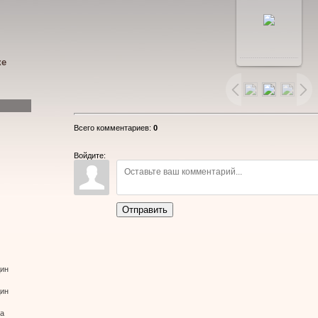
В
ке
реальном
размере
Всего комментариев
:
0
876x478
/
Войдите:
183.5Kb
Отправить
дин
дин
ва