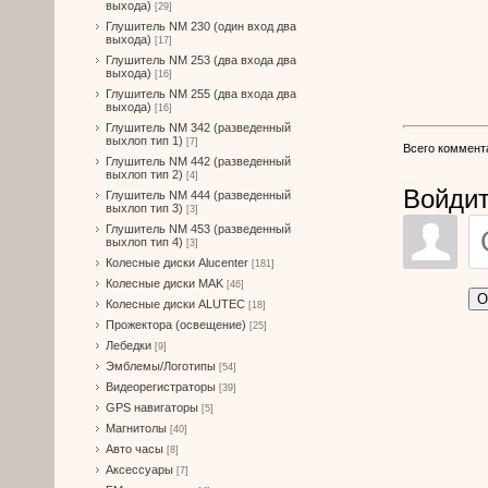
выхода)
[29]
Глушитель NM 230 (один вход два
выхода)
[17]
Глушитель NM 253 (два входа два
выхода)
[16]
Глушитель NM 255 (два входа два
выхода)
[16]
Глушитель NM 342 (разведенный
выхлоп тип 1)
[7]
Всего коммент
Глушитель NM 442 (разведенный
выхлоп тип 2)
[4]
Войдит
Глушитель NM 444 (разведенный
выхлоп тип 3)
[3]
Глушитель NM 453 (разведенный
выхлоп тип 4)
[3]
Колесные диски Alucenter
[181]
Колесные диски MAK
[46]
О
Колесные диски ALUTEC
[18]
Прожектора (освещение)
[25]
Лебедки
[9]
Эмблемы/Логотипы
[54]
Видеорегистраторы
[39]
GPS навигаторы
[5]
Магнитолы
[40]
Авто часы
[8]
Аксессуары
[7]