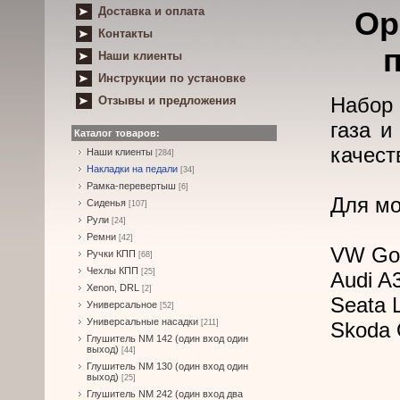
Доставка и оплата
Ор
Контакты
п
Наши клиенты
Инструкции по установке
Набор 
Отзывы и предложения
газа и
Каталог товаров:
качест
Наши клиенты
[284]
Накладки на педали
[34]
Рамка-перевертыш
[6]
Для мо
Сиденья
[107]
Рули
[24]
Ремни
[42]
VW Golf
Ручки КПП
[68]
Чехлы КПП
[25]
Audi A3
Xenon, DRL
[2]
Seata L
Универсальное
[52]
Универсальные насадки
[211]
Skoda O
Глушитель NM 142 (один вход один
выход)
[44]
Глушитель NM 130 (один вход один
выход)
[25]
Глушитель NM 242 (один вход два