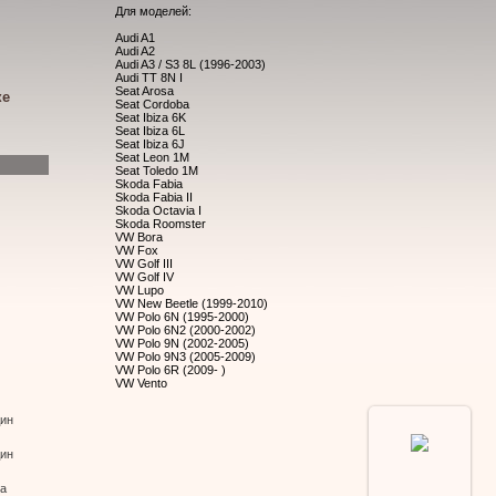
Для моделей:
Audi A1
Audi A2
Audi A3 / S3 8L (1996-2003)
Audi TT 8N I
Seat Arosa
ке
Seat Cordoba
Seat Ibiza 6K
Seat Ibiza 6L
Seat Ibiza 6J
Seat Leon 1M
Seat Toledo 1M
Skoda Fabia
Skoda Fabia II
Skoda Octavia I
Skoda Roomster
VW Bora
VW Fox
VW Golf III
VW Golf IV
VW Lupo
VW New Beetle (1999-2010)
VW Polo 6N (1995-2000)
VW Polo 6N2 (2000-2002)
VW Polo 9N (2002-2005)
VW Polo 9N3 (2005-2009)
VW Polo 6R (2009- )
VW Vento
дин
дин
В
ва