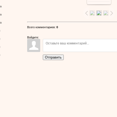
ва
реальном
ва
размере
ва
Всего комментариев
:
0
й
640x480
/
Войдите:
й
57.7Kb
й
й
Отправить