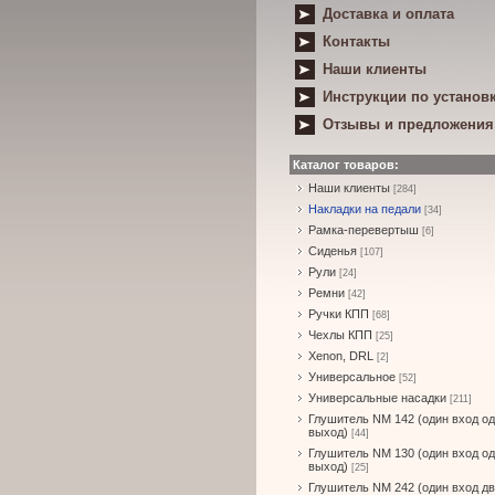
Доставка и оплата
Контакты
Наши клиенты
Инструкции по установ
Отзывы и предложения
Каталог товаров:
Наши клиенты
[284]
Накладки на педали
[34]
Рамка-перевертыш
[6]
Сиденья
[107]
Рули
[24]
Ремни
[42]
Ручки КПП
[68]
Чехлы КПП
[25]
Xenon, DRL
[2]
Универсальное
[52]
Универсальные насадки
[211]
Глушитель NM 142 (один вход о
выход)
[44]
Глушитель NM 130 (один вход о
выход)
[25]
Глушитель NM 242 (один вход д