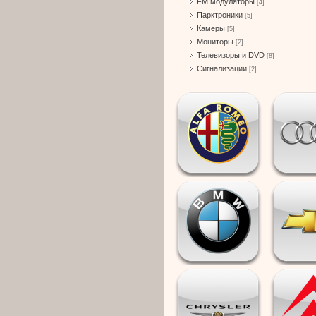
FM модуляторы
[4]
Парктроники
[5]
Камеры
[5]
Мониторы
[2]
Телевизоры и DVD
[8]
Сигнализации
[2]