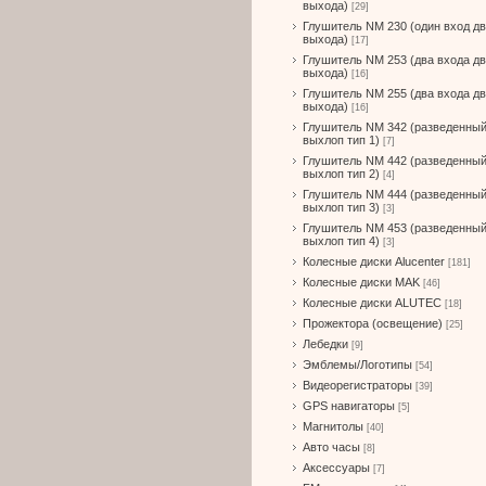
выхода)
[29]
Глушитель NM 230 (один вход д
выхода)
[17]
Глушитель NM 253 (два входа д
выхода)
[16]
Глушитель NM 255 (два входа д
выхода)
[16]
Глушитель NM 342 (разведенны
выхлоп тип 1)
[7]
Глушитель NM 442 (разведенны
выхлоп тип 2)
[4]
Глушитель NM 444 (разведенны
выхлоп тип 3)
[3]
Глушитель NM 453 (разведенны
выхлоп тип 4)
[3]
Колесные диски Alucenter
[181]
Колесные диски MAK
[46]
Колесные диски ALUTEC
[18]
Прожектора (освещение)
[25]
Лебедки
[9]
Эмблемы/Логотипы
[54]
Видеорегистраторы
[39]
GPS навигаторы
[5]
Магнитолы
[40]
Авто часы
[8]
Аксессуары
[7]