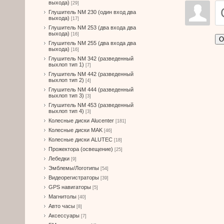
выхода)
[29]
Глушитель NM 230 (один вход два
выхода)
[17]
Глушитель NM 253 (два входа два
выхода)
[16]
О
Глушитель NM 255 (два входа два
выхода)
[16]
Глушитель NM 342 (разведенный
выхлоп тип 1)
[7]
Глушитель NM 442 (разведенный
выхлоп тип 2)
[4]
Глушитель NM 444 (разведенный
выхлоп тип 3)
[3]
Глушитель NM 453 (разведенный
выхлоп тип 4)
[3]
Колесные диски Alucenter
[181]
Колесные диски MAK
[46]
Колесные диски ALUTEC
[18]
Прожектора (освещение)
[25]
Лебедки
[9]
Эмблемы/Логотипы
[54]
Видеорегистраторы
[39]
GPS навигаторы
[5]
Магнитолы
[40]
Авто часы
[8]
Аксессуары
[7]