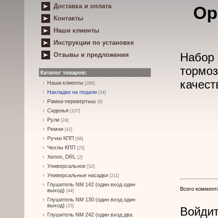
Доставка и оплата
Ор
Контакты
Наши клиенты
Инструкции по установке
Набор 
Отзывы и предложения
тормоз
Каталог товаров:
качест
Наши клиенты
[284]
Накладки на педали
[34]
Рамка-перевертыш
[6]
Сиденья
[107]
Рули
[24]
Ремни
[42]
Ручки КПП
[68]
Чехлы КПП
[25]
Xenon, DRL
[2]
Универсальное
[52]
Универсальные насадки
[211]
Глушитель NM 142 (один вход один
Всего коммент
выход)
[44]
Глушитель NM 130 (один вход один
выход)
[25]
Войдит
Глушитель NM 242 (один вход два