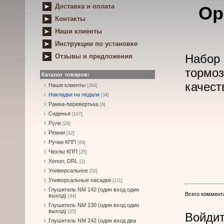
Доставка и оплата
Ор
Контакты
Наши клиенты
Инструкции по установке
Набор 
Отзывы и предложения
тормоз
Каталог товаров:
качест
Наши клиенты
[284]
Накладки на педали
[34]
Рамка-перевертыш
[6]
Сиденья
[107]
Рули
[24]
Ремни
[42]
Ручки КПП
[68]
Чехлы КПП
[25]
Xenon, DRL
[2]
Универсальное
[52]
Универсальные насадки
[211]
Глушитель NM 142 (один вход один
Всего коммент
выход)
[44]
Глушитель NM 130 (один вход один
выход)
[25]
Войдит
Глушитель NM 242 (один вход два