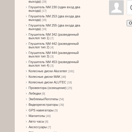
выхода)
[29]
Глушитель NM 230 (один вход два
выхода)
[17]
Глушитель NM 253 (два входа два
выхода)
[16]
О
Глушитель NM 255 (два входа два
выхода)
[16]
Глушитель NM 342 (разведенный
выхлоп тип 1)
[7]
Глушитель NM 442 (разведенный
выхлоп тип 2)
[4]
Глушитель NM 444 (разведенный
выхлоп тип 3)
[3]
Глушитель NM 453 (разведенный
выхлоп тип 4)
[3]
Колесные диски Alucenter
[181]
Колесные диски MAK
[46]
Колесные диски ALUTEC
[18]
Прожектора (освещение)
[25]
Лебедки
[9]
Эмблемы/Логотипы
[54]
Видеорегистраторы
[39]
GPS навигаторы
[5]
Магнитолы
[40]
Авто часы
[8]
Аксессуары
[7]