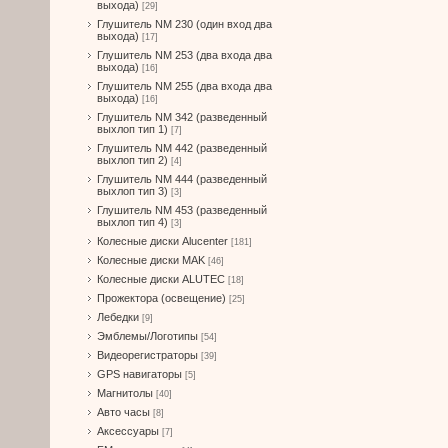
выхода)
[29]
Глушитель NM 230 (один вход два
выхода)
[17]
Глушитель NM 253 (два входа два
выхода)
[16]
Глушитель NM 255 (два входа два
выхода)
[16]
Глушитель NM 342 (разведенный
выхлоп тип 1)
[7]
Глушитель NM 442 (разведенный
выхлоп тип 2)
[4]
Глушитель NM 444 (разведенный
выхлоп тип 3)
[3]
Глушитель NM 453 (разведенный
выхлоп тип 4)
[3]
Колесные диски Alucenter
[181]
Колесные диски MAK
[46]
Колесные диски ALUTEC
[18]
Прожектора (освещение)
[25]
Лебедки
[9]
Эмблемы/Логотипы
[54]
Видеорегистраторы
[39]
GPS навигаторы
[5]
Магнитолы
[40]
Авто часы
[8]
Аксессуары
[7]