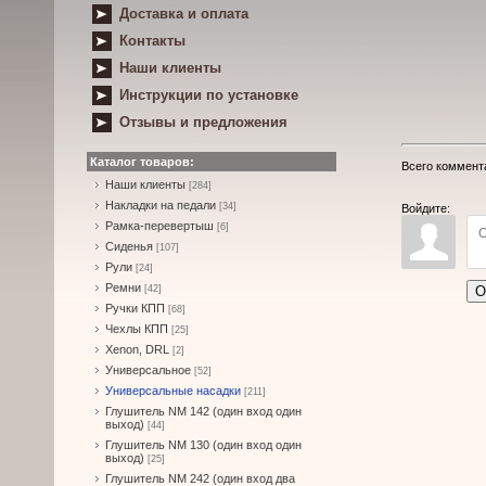
Доставка и оплата
Контакты
Наши клиенты
Инструкции по установке
Отзывы и предложения
Каталог товаров:
Всего коммент
Наши клиенты
[284]
Накладки на педали
[34]
Войдите:
Рамка-перевертыш
[6]
Сиденья
[107]
Рули
[24]
Ремни
О
[42]
Ручки КПП
[68]
Чехлы КПП
[25]
Xenon, DRL
[2]
Универсальное
[52]
Универсальные насадки
[211]
Глушитель NM 142 (один вход один
выход)
[44]
Глушитель NM 130 (один вход один
выход)
[25]
Глушитель NM 242 (один вход два