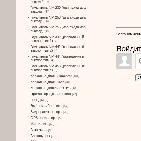
выхода)
[29]
Глушитель NM 230 (один вход два
выхода)
[17]
Глушитель NM 253 (два входа два
выхода)
[16]
Глушитель NM 255 (два входа два
выхода)
[16]
Всего коммент
Глушитель NM 342 (разведенный
выхлоп тип 1)
[7]
Войдит
Глушитель NM 442 (разведенный
выхлоп тип 2)
[4]
Глушитель NM 444 (разведенный
выхлоп тип 3)
[3]
Глушитель NM 453 (разведенный
выхлоп тип 4)
[3]
Колесные диски Alucenter
[181]
О
Колесные диски MAK
[46]
Колесные диски ALUTEC
[18]
Прожектора (освещение)
[25]
Лебедки
[9]
Эмблемы/Логотипы
[54]
Видеорегистраторы
[39]
GPS навигаторы
[5]
Магнитолы
[40]
Авто часы
[8]
Аксессуары
[7]