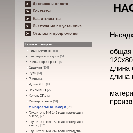
Доставка и оплата
НА
Контакты
Наши клиенты
Инструкции по установке
Насадк
Отзывы и предложения
Каталог товаров:
общая
Наши клиенты
[284]
Накладки на педали
[34]
120х80
Рамка-перевертыш
[6]
длина 
Сиденья
[107]
Рули
[24]
длина 
Ремни
[42]
Ручки КПП
[68]
Чехлы КПП
[25]
матери
Xenon, DRL
[2]
произв
Универсальное
[52]
Универсальные насадки
[211]
Глушитель NM 142 (один вход один
выход)
[44]
Глушитель NM 130 (один вход один
выход)
[25]
Глушитель NM 242 (один вход два