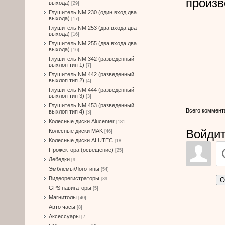
произв
выхода)
[29]
Глушитель NM 230 (один вход два
выхода)
[17]
Глушитель NM 253 (два входа два
выхода)
[16]
Глушитель NM 255 (два входа два
выхода)
[16]
Глушитель NM 342 (разведенный
выхлоп тип 1)
[7]
Глушитель NM 442 (разведенный
выхлоп тип 2)
[4]
Глушитель NM 444 (разведенный
выхлоп тип 3)
[3]
Глушитель NM 453 (разведенный
Всего коммент
выхлоп тип 4)
[3]
Колесные диски Alucenter
[181]
Войдит
Колесные диски MAK
[46]
Колесные диски ALUTEC
[18]
Прожектора (освещение)
[25]
Лебедки
[9]
Эмблемы/Логотипы
[54]
Видеорегистраторы
О
[39]
GPS навигаторы
[5]
Магнитолы
[40]
Авто часы
[8]
Аксессуары
[7]