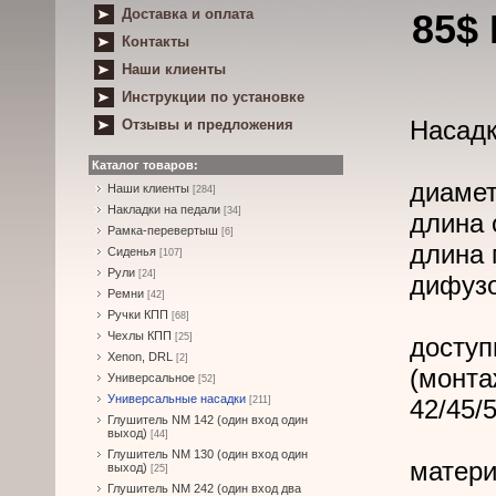
Доставка и оплата
85$
Контакты
Наши клиенты
Инструкции по установке
Насад
Отзывы и предложения
Каталог товаров:
диамет
Наши клиенты
[284]
Накладки на педали
[34]
длина 
Рамка-перевертыш
[6]
длина 
Сиденья
[107]
Рули
[24]
дифузо
Ремни
[42]
Ручки КПП
[68]
Чехлы КПП
[25]
доступ
Xenon, DRL
[2]
(монта
Универсальное
[52]
Универсальные насадки
[211]
42/45/
Глушитель NM 142 (один вход один
выход)
[44]
Глушитель NM 130 (один вход один
матери
выход)
[25]
Глушитель NM 242 (один вход два