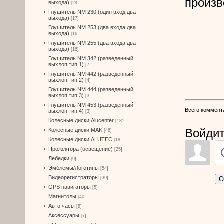
произв
выхода)
[29]
Глушитель NM 230 (один вход два
выхода)
[17]
Глушитель NM 253 (два входа два
выхода)
[16]
Глушитель NM 255 (два входа два
выхода)
[16]
Глушитель NM 342 (разведенный
выхлоп тип 1)
[7]
Глушитель NM 442 (разведенный
выхлоп тип 2)
[4]
Глушитель NM 444 (разведенный
выхлоп тип 3)
[3]
Глушитель NM 453 (разведенный
Всего коммент
выхлоп тип 4)
[3]
Колесные диски Alucenter
[181]
Войдит
Колесные диски MAK
[46]
Колесные диски ALUTEC
[18]
Прожектора (освещение)
[25]
Лебедки
[9]
Эмблемы/Логотипы
[54]
Видеорегистраторы
О
[39]
GPS навигаторы
[5]
Магнитолы
[40]
Авто часы
[8]
Аксессуары
[7]