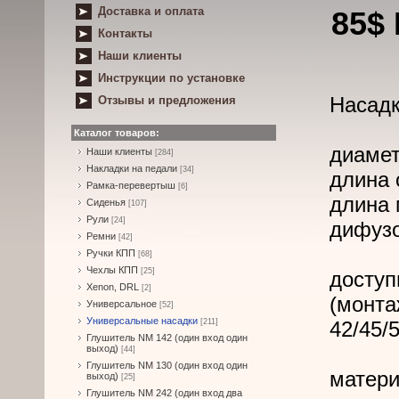
Доставка и оплата
85$
Контакты
Наши клиенты
Инструкции по установке
Насадк
Отзывы и предложения
Каталог товаров:
диамет
Наши клиенты
[284]
Накладки на педали
[34]
длина 
Рамка-перевертыш
[6]
длина 
Сиденья
[107]
Рули
[24]
дифузо
Ремни
[42]
Ручки КПП
[68]
Чехлы КПП
[25]
доступ
Xenon, DRL
[2]
(монта
Универсальное
[52]
Универсальные насадки
[211]
42/45/
Глушитель NM 142 (один вход один
выход)
[44]
Глушитель NM 130 (один вход один
матери
выход)
[25]
Глушитель NM 242 (один вход два