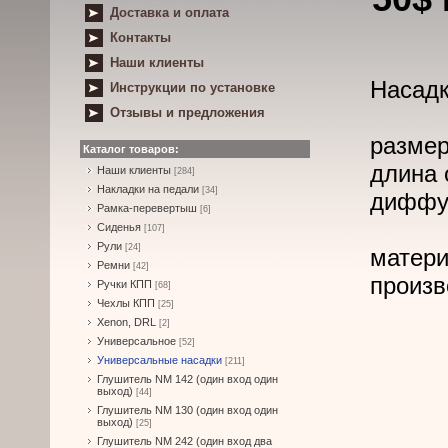
Доставка и оплата
Контакты
Наши клиенты
Насадк
Инструкции по установке
Отзывы и предложения
размер
Каталог товаров:
длина 
Наши клиенты
[284]
Накладки на педали
[34]
диффуз
Рамка-перевертыш
[6]
Сиденья
[107]
Рули
[24]
матери
Ремни
[42]
произв
Ручки КПП
[68]
Чехлы КПП
[25]
Xenon, DRL
[2]
Универсальное
[52]
Универсальные насадки
[211]
Глушитель NM 142 (один вход один
выход)
[44]
Глушитель NM 130 (один вход один
выход)
[25]
Глушитель NM 242 (один вход два