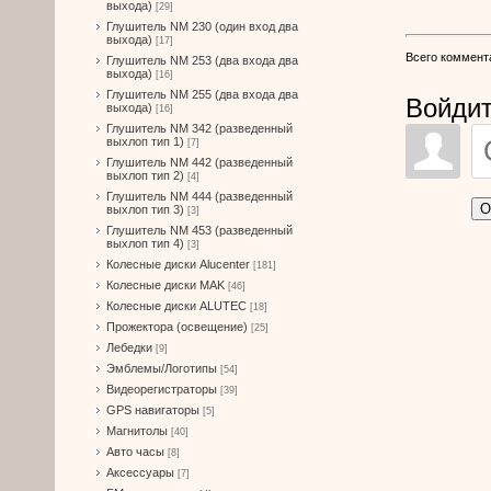
выхода)
[29]
Глушитель NM 230 (один вход два
выхода)
[17]
Всего коммент
Глушитель NM 253 (два входа два
выхода)
[16]
Глушитель NM 255 (два входа два
Войдит
выхода)
[16]
Глушитель NM 342 (разведенный
выхлоп тип 1)
[7]
Глушитель NM 442 (разведенный
выхлоп тип 2)
[4]
Глушитель NM 444 (разведенный
О
выхлоп тип 3)
[3]
Глушитель NM 453 (разведенный
выхлоп тип 4)
[3]
Колесные диски Alucenter
[181]
Колесные диски MAK
[46]
Колесные диски ALUTEC
[18]
Прожектора (освещение)
[25]
Лебедки
[9]
Эмблемы/Логотипы
[54]
Видеорегистраторы
[39]
GPS навигаторы
[5]
Магнитолы
[40]
Авто часы
[8]
Аксессуары
[7]