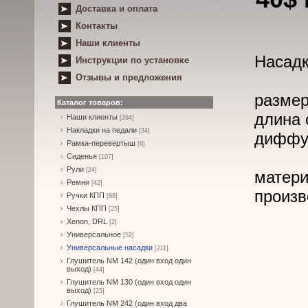
Доставка и оплата
Контакты
Наши клиенты
Насадк
Инструкции по установке
Отзывы и предложения
размер
Каталог товаров:
длина 
Наши клиенты
[284]
Накладки на педали
[34]
диффуз
Рамка-перевертыш
[6]
Сиденья
[107]
Рули
[24]
матери
Ремни
[42]
произв
Ручки КПП
[68]
Чехлы КПП
[25]
Xenon, DRL
[2]
Универсальное
[52]
Универсальные насадки
[211]
Глушитель NM 142 (один вход один
выход)
[44]
Глушитель NM 130 (один вход один
выход)
[25]
Глушитель NM 242 (один вход два