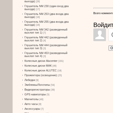
выхода)
[29]
Глушитель NM 230 (один вход два
выхода)
[17]
Всего коммент
Глушитель NM 253 (два входа два
выхода)
[16]
Глушитель NM 255 (два входа два
Войдит
выхода)
[16]
Глушитель NM 342 (разведенный
выхлоп тип 1)
[7]
Глушитель NM 442 (разведенный
выхлоп тип 2)
[4]
Глушитель NM 444 (разведенный
О
выхлоп тип 3)
[3]
Глушитель NM 453 (разведенный
выхлоп тип 4)
[3]
Колесные диски Alucenter
[181]
Колесные диски MAK
[46]
Колесные диски ALUTEC
[18]
Прожектора (освещение)
[25]
Лебедки
[9]
Эмблемы/Логотипы
[54]
Видеорегистраторы
[39]
GPS навигаторы
[5]
Магнитолы
[40]
Авто часы
[8]
Аксессуары
[7]